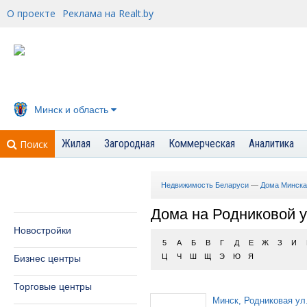
О проекте
Реклама на Realt.by
Минск и область
Жилая
Загородная
Коммерческая
Аналитика
Поиск
Недвижимость Беларуси
—
Дома Минска
Дома на Родниковой 
Новостройки
5
А
Б
В
Г
Д
Е
Ж
З
И
Ц
Ч
Ш
Щ
Э
Ю
Я
Бизнес центры
Торговые центры
Минск, Родниковая ул.