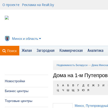
О проекте
Реклама на Realt.by
Минск и область
Жилая
Загородная
Коммерческая
Аналитика
Поиск
Недвижимость Беларуси
—
Дома Минска
Дома на 1-м Путепров
Новостройки
5
А
Б
В
Г
Д
Е
Ж
З
И
Ц
Ч
Ш
Щ
Э
Ю
Я
Бизнес центры
Торговые центры
Минск, Путепроводны