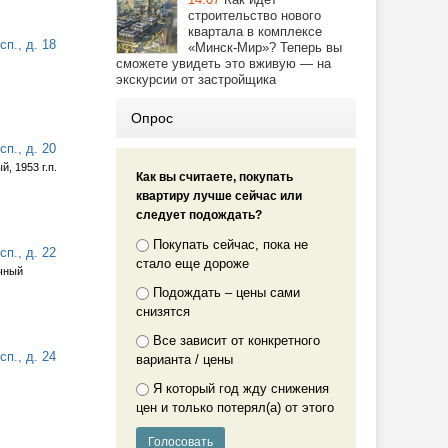
строительство нового
квартала в комплексе
п., д. 18
«Минск-Мир»? Теперь вы
сможете увидеть это вживую — на
экскурсии от застройщика
Опрос
п., д. 20
, 1953 г.п.
Как вы считаете, покупать
квартиру лучше сейчас или
следует подождать?
Покупать сейчас, пока не
п., д. 22
стало еще дороже
ичный
Подождать – цены сами
снизятся
Все зависит от конкретного
п., д. 24
варианта / цены
Я который год жду снижения
цен и только потерял(а) от этого