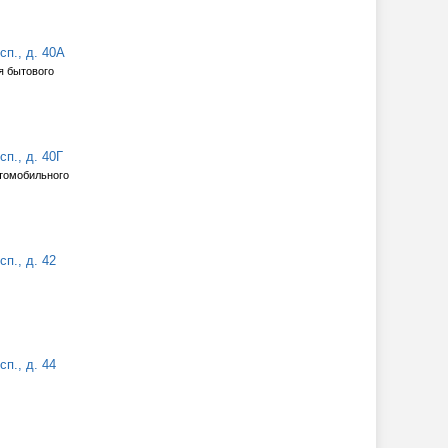
п., д. 40А
я бытового
п., д. 40Г
томобильного
п., д. 42
п., д. 44