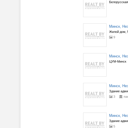
Белорусская
Минск, Нез
Жилой дом, 5
9
Минск, Нез
ЦУМ-Минск
Минск, Нез
Здание адми
3
па
Минск, Нез
Здание адми
5