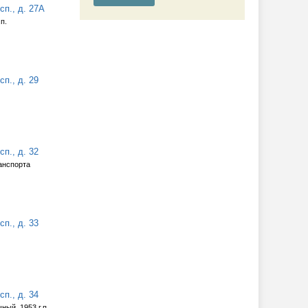
п., д. 27А
п.
п., д. 29
п., д. 32
анспорта
п., д. 33
п., д. 34
ный, 1953 г.п.