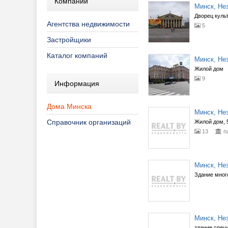
Компании
Минск, Нез
Дворец куль
Агентства недвижимости
5
Застройщики
Каталог компаний
Минск, Нез
Жилой дом
9
Информация
Дома Минска
Минск, Нез
Справочник организаций
Жилой дом, 
13
п
Минск, Нез
Здание мног
Минск, Нез
здание спец