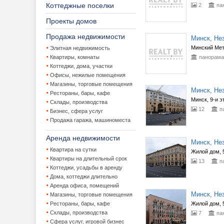
Коттеджные поселки
2
па
Проекты домов
Продажа недвижимости
Минск, Нез
Минский Мет
Элитная недвижимость
Квартиры, комнаты
панорама
Коттеджи, дома, участки
Офисы, нежилые помещения
Магазины, торговые помещения
Минск, Нез
Рестораны, бары, кафе
Минск, 9-и э
Склады, производства
12
п
Бизнес, сфера услуг
Продажа гаража, машиноместа
Аренда недвижимости
Минск, Нез
Квартира на сутки
Жилой дом, 5
Квартиры на длительный срок
13
п
Коттеджи, усадьбы в аренду
Дома, коттеджи длительно
Аренда офиса, помещений
Минск, Нез
Магазины, торговые помещения
Рестораны, бары, кафе
Жилой дом, 5
Склады, производства
7
па
Сфера услуг, игровой бизнес