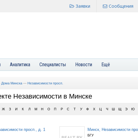
Заявки
Сообщения
я
Аналитика
Специалисты
Новости
Ещё
—
Дома Минска
—
Независимости просп.
екте Независимости в Минске
Ж
З
И
К
Л
М
Н
О
П
Р
С
Т
У
Ф
Х
Ц
Ч
Ш
Щ
Э
Ю
ависимости просп., д. 1
Минск, Независимости прос
БГУ