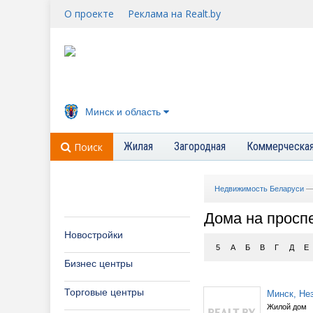
О проекте
Реклама на Realt.by
Минск и область
Жилая
Загородная
Коммерческа
Поиск
Недвижимость Беларуси
Дома на просп
Новостройки
5
А
Б
В
Г
Д
Е
Бизнес центры
Торговые центры
Минск, Нез
Жилой дом