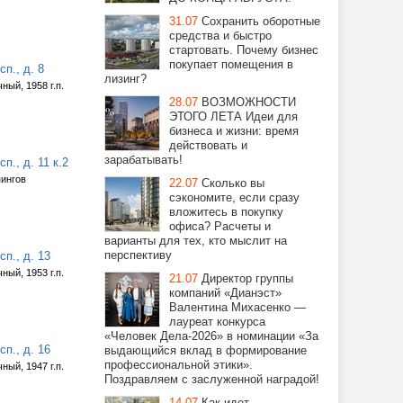
31.07
Сохранить оборотные
средства и быстро
стартовать. Почему бизнес
покупает помещения в
п., д. 8
лизинг?
ный, 1958 г.п.
28.07
ВОЗМОЖНОСТИ
ЭТОГО ЛЕТА Идеи для
бизнеса и жизни: время
действовать и
зарабатывать!
п., д. 11 к.2
пингов
22.07
Сколько вы
сэкономите, если сразу
вложитесь в покупку
офиса? Расчеты и
варианты для тех, кто мыслит на
перспективу
п., д. 13
ный, 1953 г.п.
21.07
Директор группы
компаний «Дианэст»
Валентина Михасенко —
лауреат конкурса
«Человек Дела-2026» в номинации «За
п., д. 16
выдающийся вклад в формирование
профессиональной этики».
ный, 1947 г.п.
Поздравляем с заслуженной наградой!
14.07
Как идет