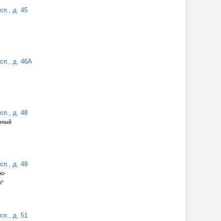
п., д. 45
п., д. 46А
п., д. 48
ичный
п., д. 49
о-
п"
п., д. 51