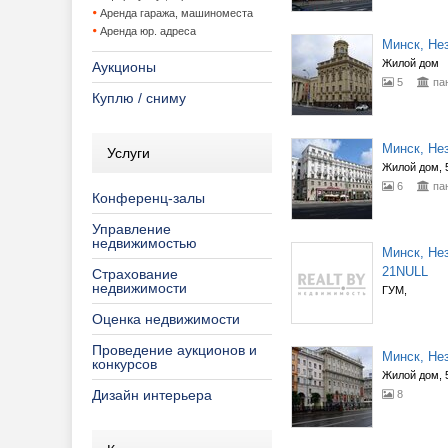
Аренда гаража, машиноместа
Аренда юр. адреса
Минск, Нез
Жилой дом
Аукционы
5
па
Куплю / сниму
Минск, Нез
Услуги
Жилой дом, 5
6
па
Конференц-залы
Управление
недвижимостью
Минск, Нез
21NULL
Страхование
недвижимости
ГУМ,
Оценка недвижимости
Проведение аукционов и
Минск, Нез
конкурсов
Жилой дом, 5
Дизайн интерьера
8