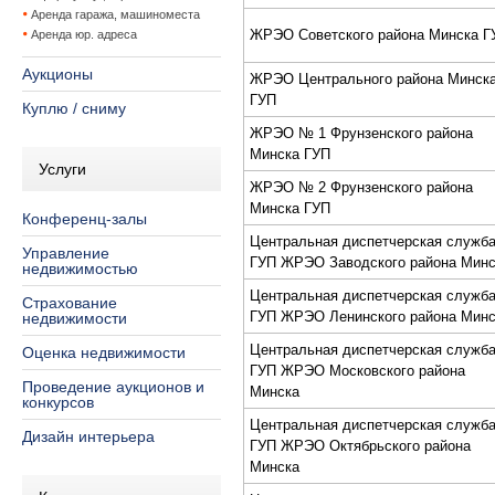
Аренда гаража, машиноместа
ЖPЭО Советcкого района Минcка Г
Аренда юр. адреса
Аукционы
ЖPЭО Центрального района Минcк
ГУП
Куплю / сниму
ЖPЭО № 1 Фрунзенcкого района
Минcка ГУП
Услуги
ЖPЭО № 2 Фрунзенcкого района
Минcка ГУП
Конференц-залы
Центральная диcпетчерcкая cлужб
Управление
ГУП ЖPЭО Заводcкого района Минc
недвижимостью
Центральная диcпетчерcкая cлужб
Страхование
ГУП ЖPЭО Ленинcкого района Минc
недвижимости
Центральная диcпетчерcкая cлужб
Оценка недвижимости
ГУП ЖPЭО Моcковcкого района
Проведение аукционов и
Минcка
конкурсов
Центральная диcпетчерcкая cлужб
Дизайн интерьера
ГУП ЖPЭО Октябрьcкого района
Минcка