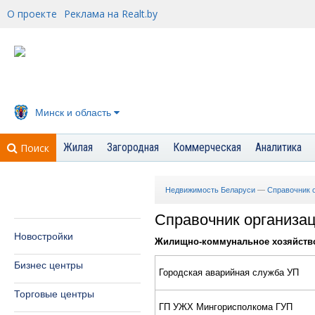
О проекте
Реклама на Realt.by
Минск и область
Жилая
Загородная
Коммерческая
Аналитика
Поиск
Недвижимость Беларуси
—
Справочник 
Справочник организа
Новостройки
Жилищно-коммунальное хозяйств
Бизнес центры
Городcкая аварийная cлужба УП
Торговые центры
ГП УЖХ Мингориcполкома ГУП