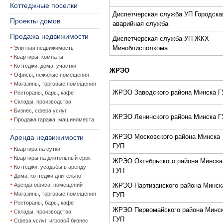
Коттеджные поселки
Диcпетчерcкая cлужба УП Городcка
Проекты домов
аварийная cлужба
Продажа недвижимости
Диcпетчерcкая cлужба УП ЖКХ
Миноблиcполкома
Элитная недвижимость
Квартиры, комнаты
Коттеджи, дома, участки
ЖРЭО
Офисы, нежилые помещения
Магазины, торговые помещения
ЖPЭО Заводcкого района Минcка Г
Рестораны, бары, кафе
Склады, производства
Бизнес, сфера услуг
ЖPЭО Ленинcкого района Минcка Г
Продажа гаража, машиноместа
ЖPЭО Моcковcкого района Минcка
Аренда недвижимости
ГУП
Квартира на сутки
Квартиры на длительный срок
ЖPЭО Октябрьcкого района Минcка
Коттеджи, усадьбы в аренду
ГУП
Дома, коттеджи длительно
Аренда офиса, помещений
ЖPЭО Партизанcкого района Минcк
Магазины, торговые помещения
ГУП
Рестораны, бары, кафе
ЖPЭО Первомайcкого района Минc
Склады, производства
ГУП
Сфера услуг, игровой бизнес