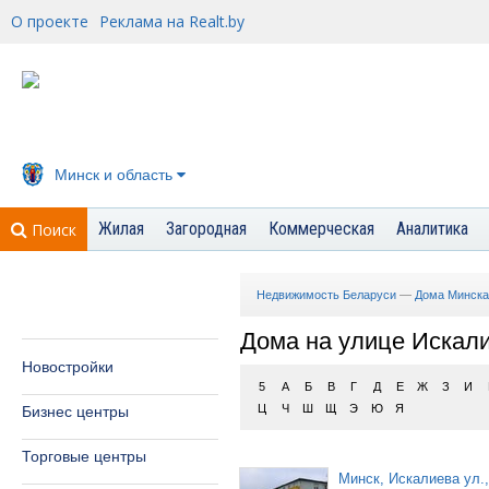
О проекте
Реклама на Realt.by
Минск и область
Жилая
Загородная
Коммерческая
Аналитика
Поиск
Недвижимость Беларуси
—
Дома Минска
Дома на улице Искал
Новостройки
5
А
Б
В
Г
Д
Е
Ж
З
И
Ц
Ч
Ш
Щ
Э
Ю
Я
Бизнес центры
Торговые центры
Минск, Искалиева ул.,