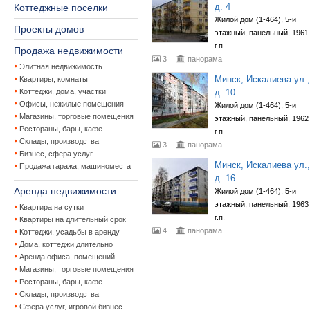
д. 4
Коттеджные поселки
Жилой дом (1-464), 5-и
Проекты домов
этажный, панельный, 1961
г.п.
Продажа недвижимости
3
панорама
Элитная недвижимость
Минск, Искалиева ул.,
Квартиры, комнаты
Коттеджи, дома, участки
д. 10
Офисы, нежилые помещения
Жилой дом (1-464), 5-и
Магазины, торговые помещения
этажный, панельный, 1962
Рестораны, бары, кафе
г.п.
Склады, производства
3
панорама
Бизнес, сфера услуг
Минск, Искалиева ул.,
Продажа гаража, машиноместа
д. 16
Аренда недвижимости
Жилой дом (1-464), 5-и
этажный, панельный, 1963
Квартира на сутки
г.п.
Квартиры на длительный срок
4
панорама
Коттеджи, усадьбы в аренду
Дома, коттеджи длительно
Аренда офиса, помещений
Магазины, торговые помещения
Рестораны, бары, кафе
Склады, производства
Сфера услуг, игровой бизнес