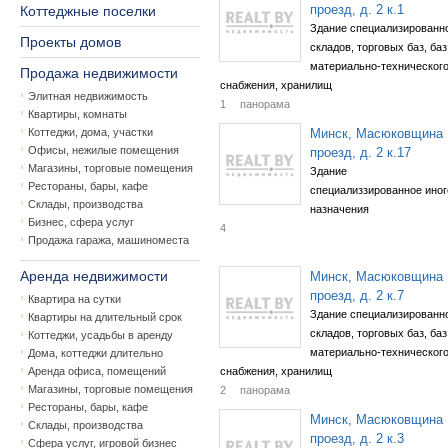
проезд, д. 2 к.1
Коттеджные поселки
Здание специализированн
Проекты домов
складов, торговых баз, баз
материально-техническог
Продажа недвижимости
снабжения, хранилищ
Элитная недвижимость
1
панорама
Квартиры, комнаты
Коттеджи, дома, участки
Минск, Масюковщина
Офисы, нежилые помещения
проезд, д. 2 к.17
Магазины, торговые помещения
Здание
Рестораны, бары, кафе
специализзированное иног
Склады, производства
назначения
Бизнес, сфера услуг
4
Продажа гаража, машиноместа
Аренда недвижимости
Минск, Масюковщина
проезд, д. 2 к.7
Квартира на сутки
Здание специализированн
Квартиры на длительный срок
складов, торговых баз, баз
Коттеджи, усадьбы в аренду
материально-техническог
Дома, коттеджи длительно
Аренда офиса, помещений
снабжения, хранилищ
Магазины, торговые помещения
2
панорама
Рестораны, бары, кафе
Минск, Масюковщина
Склады, производства
проезд, д. 2 к.3
Сфера услуг, игровой бизнес