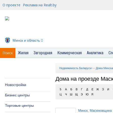
О проекте
Реклама на Realt.by
Минск и область
Поиск
Жилая
Загородная
Коммерческая
Аналитика
Сп
Недвижимость Беларуси
—
Дома Минска
Дома на проезде Мас
Новостройки
5
А
Б
В
Г
Д
Е
Ж
З
И
Ц
Ч
Ш
Щ
Э
Ю
Я
Бизнес центры
Торговые центры
Минск, Масюковщина