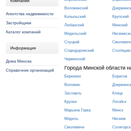
Компании
Воложинский
Дзержинс
Агентства недвижимости
Копыльский
Крупский
Застройщики
Любанский
Минский
Каталог компаний
Мядельский
Несвижск
Слуцкий
Смолевич
Информация
Стародорожский
Столбцовс
Червенский
Дома Минска
Города Минской области н
Справочник организаций
Березино
Борисов
Воложин
Дзержинс
Заславль
Клецк
Крупки
Логойск
Марьина Горка
Минск
Мядель
Несвиж
Смолевичи
Солигорск