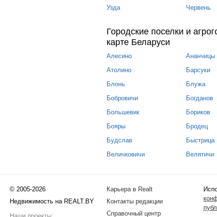
Узда
Червень
Городские поселки и агрог
карте Беларуси
Алесино
Ананчицы
Атолино
Барсуки
Блонь
Блужа
Бобровичи
Богданов
Большевик
Бориков
Бояры
Бродец
Будслав
Быстрица
Величковичи
Велятичи
© 2005-2026
Карьера в Realt
Испо
кон
Недвижимость на REALT.BY
Контакты редакции
публ
Справочный центр
Наши проекты: