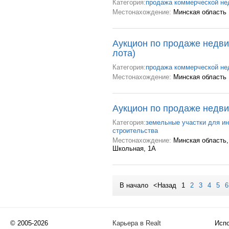
Категория:
продажа коммерческой н
Местонахождение:
Минская область
Аукцион по продаже недви
лота)
Категория:
продажа коммерческой н
Местонахождение:
Минская область
Аукцион по продаже недв
Категория:
земельные участки для и
строительства
Местонахождение:
Минская область, 
Школьная, 1А
В начало
<Назад
1
2
3
4
5
6
© 2005-2026
Карьера в Realt
Испо