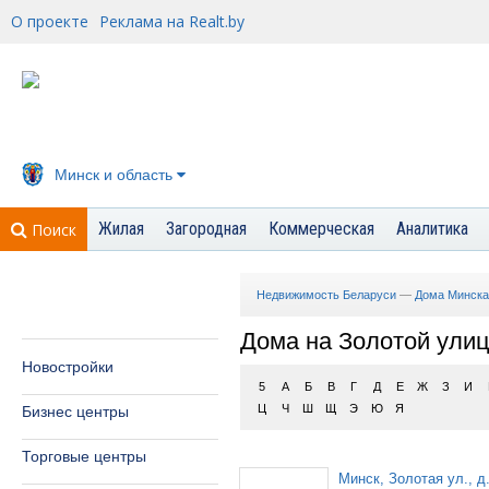
О проекте
Реклама на Realt.by
Минск и область
Жилая
Загородная
Коммерческая
Аналитика
Поиск
Недвижимость Беларуси
—
Дома Минска
Дома на Золотой улиц
Новостройки
5
А
Б
В
Г
Д
Е
Ж
З
И
Ц
Ч
Ш
Щ
Э
Ю
Я
Бизнес центры
Торговые центры
Минск, Золотая ул., д.