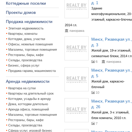
д. 1
Коттеджные поселки
Здание
Проекты домов
многофункциональное, 20
этажный, каркасно-блочны
Продажа недвижимости
2014 г.п.
Элитная недвижимость
панорама
Квартиры, комнаты
Коттеджи, дома, участки
Минск, Ржавецкая ул.
Офисы, нежилые помещения
д. 3
Магазины, торговые помещения
Жилой дом, 19-и этажный,
Рестораны, бары, кафе
силикатные блоки, 2014 г.п
Склады, производства
6
панорама
Бизнес, сфера услуг
Минск, Ржавецкая ул.
Продажа гаража, машиноместа
д. 5
Аренда недвижимости
Жилой дом, каркасно-
блочный
Квартира на сутки
10
Квартиры на длительный срок
Коттеджи, усадьбы в аренду
Минск, Ржавецкая ул.
Дома, коттеджи длительно
д. 26
Аренда офиса, помещений
Жилой дом, 3-х этажный,
Магазины, торговые помещения
блок-комнаты, 2010 г.п.
Рестораны, бары, кафе
7
Склады, производства
Сфера услуг, игровой бизнес