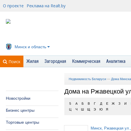
О проекте
Реклама на Realt.by
Минск и область
Жилая
Загородная
Коммерческая
Аналитика
Поиск
Недвижимость Беларуси
—
Дома Минска
Дома на Ржавецкой у
Новостройки
5
А
Б
В
Г
Д
Е
Ж
З
И
Ц
Ч
Ш
Щ
Э
Ю
Я
Бизнес центры
Торговые центры
Минск, Ржавецкая ул.