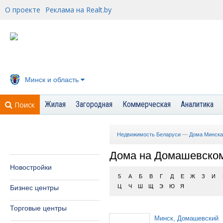
О проекте
Реклама на Realt.by
Минск и область
Жилая
Загородная
Коммерческая
Аналитика
Поиск
Недвижимость Беларуси
—
Дома Минска
Дома на Домашевском
Новостройки
5
А
Б
В
Г
Д
Е
Ж
З
И
Ц
Ч
Ш
Щ
Э
Ю
Я
Бизнес центры
Торговые центры
Минск, Домашевский