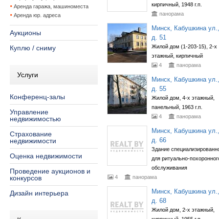
кирпичный, 1948 г.п.
Аренда гаража, машиноместа
панорама
Аренда юр. адреса
Минск, Кабушкина ул.
Аукционы
д. 51
Жилой дом (1-203-15), 2-х
Куплю / сниму
этажный, кирпичный
4
панорама
Услуги
Минск, Кабушкина ул.
д. 55
Конференц-залы
Жилой дом, 4-х этажный,
панельный, 1963 г.п.
Управление
4
панорама
недвижимостью
Минск, Кабушкина ул.
Страхование
д. 66
недвижимости
Здание специализированн
Оценка недвижимости
для ритуально-похоронног
обслуживания
Проведение аукционов и
конкурсов
4
панорама
Минск, Кабушкина ул.
Дизайн интерьера
д. 68
Жилой дом, 2-х этажный,