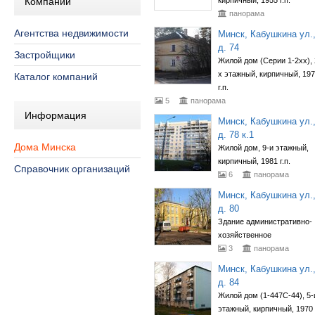
Компании
кирпичный, 1955 г.п.
панорама
Агентства недвижимости
Минск, Кабушкина ул.
д. 74
Застройщики
Жилой дом (Серии 1-2хх), 
х этажный, кирпичный, 19
Каталог компаний
г.п.
5
панорама
Информация
Минск, Кабушкина ул.
д. 78 к.1
Дома Минска
Жилой дом, 9-и этажный,
кирпичный, 1981 г.п.
Справочник организаций
6
панорама
Минск, Кабушкина ул.
д. 80
Здание административно-
хозяйственное
3
панорама
Минск, Кабушкина ул.
д. 84
Жилой дом (1-447С-44), 5-
этажный, кирпичный, 1970