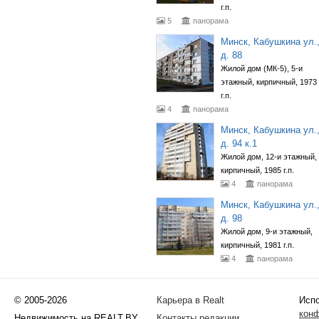
г.п.
5
панорама
Минск, Кабушкина ул.
д. 88
Жилой дом (МК-5), 5-и
этажный, кирпичный, 1973
г.п.
4
панорама
Минск, Кабушкина ул.
д. 94 к.1
Жилой дом, 12-и этажный,
кирпичный, 1985 г.п.
4
панорама
Минск, Кабушкина ул.
д. 98
Жилой дом, 9-и этажный,
кирпичный, 1981 г.п.
4
панорама
© 2005-2026
Карьера в Realt
Испо
кон
Недвижимость на REALT.BY
Контакты редакции