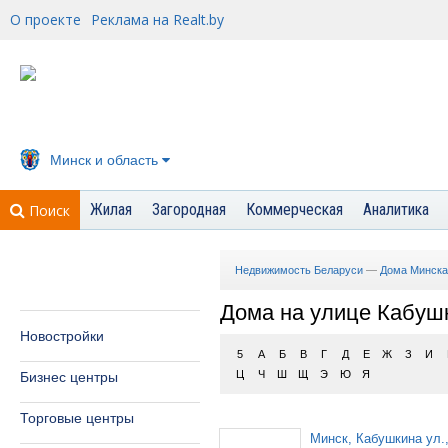
О проекте
Реклама на Realt.by
Минск и область
Жилая
Загородная
Коммерческая
Аналитика
Поиск
Недвижимость Беларуси
—
Дома Минска
Дома на улице Кабуш
Новостройки
5
А
Б
В
Г
Д
Е
Ж
З
И
Ц
Ч
Ш
Щ
Э
Ю
Я
Бизнес центры
Торговые центры
Минск, Кабушкина ул.