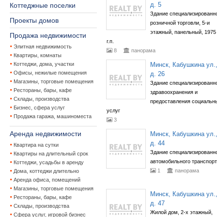
д. 5
Коттеджные поселки
Здание специализированн
Проекты домов
розничной торговли, 5-и
этажный, панельный, 1975
Продажа недвижимости
г.п.
Элитная недвижимость
8
панорама
Квартиры, комнаты
Коттеджи, дома, участки
Минск, Кабушкина ул.
Офисы, нежилые помещения
д. 26
Магазины, торговые помещения
Здание специализированн
Рестораны, бары, кафе
здравоохранения и
Склады, производства
предоставления социальн
Бизнес, сфера услуг
услуг
Продажа гаража, машиноместа
3
Аренда недвижимости
Минск, Кабушкина ул.
д. 44
Квартира на сутки
Здание специализированн
Квартиры на длительный срок
автомобильного транспор
Коттеджи, усадьбы в аренду
1
панорама
Дома, коттеджи длительно
Аренда офиса, помещений
Магазины, торговые помещения
Минск, Кабушкина ул.
Рестораны, бары, кафе
д. 47
Склады, производства
Жилой дом, 2-х этажный,
Сфера услуг, игровой бизнес