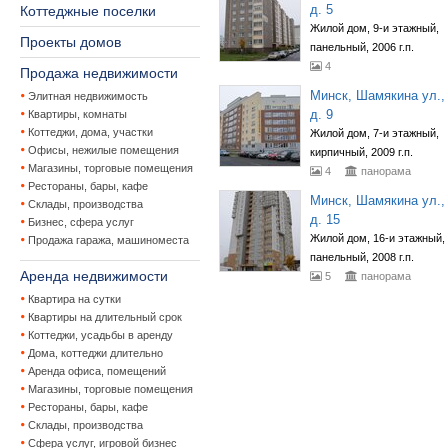
д. 5
Коттеджные поселки
Жилой дом, 9-и этажный,
Проекты домов
панельный, 2006 г.п.
4
Продажа недвижимости
Минск, Шамякина ул.,
Элитная недвижимость
д. 9
Квартиры, комнаты
Коттеджи, дома, участки
Жилой дом, 7-и этажный,
Офисы, нежилые помещения
кирпичный, 2009 г.п.
Магазины, торговые помещения
4
панорама
Рестораны, бары, кафе
Минск, Шамякина ул.,
Склады, производства
д. 15
Бизнес, сфера услуг
Жилой дом, 16-и этажный,
Продажа гаража, машиноместа
панельный, 2008 г.п.
Аренда недвижимости
5
панорама
Квартира на сутки
Квартиры на длительный срок
Коттеджи, усадьбы в аренду
Дома, коттеджи длительно
Аренда офиса, помещений
Магазины, торговые помещения
Рестораны, бары, кафе
Склады, производства
Сфера услуг, игровой бизнес