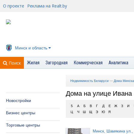
О проекте
Реклама на Realt.by
Минск и область
Жилая
Загородная
Коммерческая
Аналитика
Поиск
Недвижимость Беларуси
—
Дома Минска
Дома на улице Ивана
Новостройки
5
А
Б
В
Г
Д
Е
Ж
З
И
Ц
Ч
Ш
Щ
Э
Ю
Я
Бизнес центры
Торговые центры
Минск, Шамякина ул.,