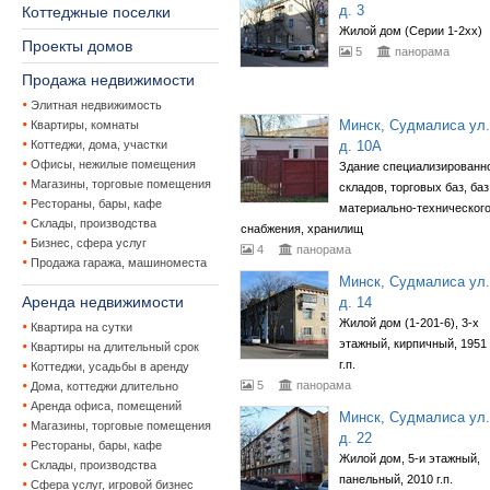
д. 3
Коттеджные поселки
Жилой дом (Серии 1-2хх)
Проекты домов
5
панорама
Продажа недвижимости
Элитная недвижимость
Минск, Судмалиса ул.
Квартиры, комнаты
Коттеджи, дома, участки
д. 10А
Офисы, нежилые помещения
Здание специализированн
Магазины, торговые помещения
складов, торговых баз, баз
Рестораны, бары, кафе
материально-техническог
Склады, производства
снабжения, хранилищ
Бизнес, сфера услуг
4
панорама
Продажа гаража, машиноместа
Минск, Судмалиса ул.
Аренда недвижимости
д. 14
Жилой дом (1-201-6), 3-х
Квартира на сутки
этажный, кирпичный, 1951
Квартиры на длительный срок
г.п.
Коттеджи, усадьбы в аренду
5
панорама
Дома, коттеджи длительно
Аренда офиса, помещений
Минск, Судмалиса ул.
Магазины, торговые помещения
д. 22
Рестораны, бары, кафе
Жилой дом, 5-и этажный,
Склады, производства
панельный, 2010 г.п.
Сфера услуг, игровой бизнес