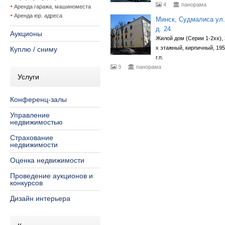
4
панорама
Аренда гаража, машиноместа
Аренда юр. адреса
Минск, Судмалиса ул.
д. 24
Аукционы
Жилой дом (Серии 1-2хх), 
х этажный, кирпичный, 19
Куплю / сниму
г.п.
3
панорама
Услуги
Конференц-залы
Управление
недвижимостью
Страхование
недвижимости
Оценка недвижимости
Проведение аукционов и
конкурсов
Дизайн интерьера