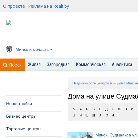
О проекте
Реклама на Realt.by
Минск и область
Жилая
Загородная
Коммерческая
Аналитика
Поиск
Недвижимость Беларуси
—
Дома Минска
Дома на улице Судма
Новостройки
5
А
Б
В
Г
Д
Е
Ж
З
И
Ц
Ч
Ш
Щ
Э
Ю
Я
Бизнес центры
Торговые центры
Минск, Судмалиса ул.