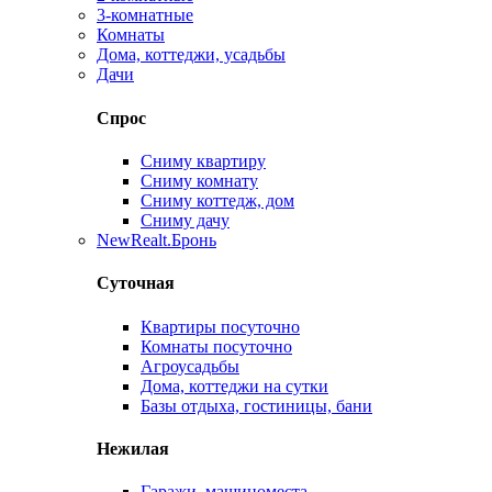
3-комнатные
Комнаты
Дома, коттеджи, усадьбы
Дачи
Спрос
Сниму квартиру
Сниму комнату
Сниму коттедж, дом
Сниму дачу
New
Realt.Бронь
Суточная
Квартиры посуточно
Комнаты посуточно
Агроусадьбы
Дома, коттеджи на сутки
Базы отдыха, гостиницы, бани
Нежилая
Гаражи, машиноместа