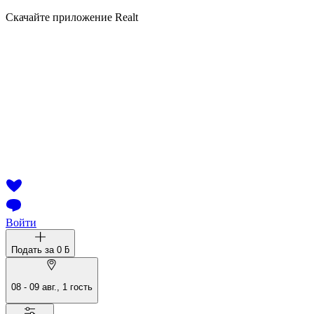
Скачайте приложение Realt
Войти
Подать за
0 ƃ
08
-
09 авг.
,
1
гость