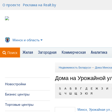
О проекте
Реклама на Realt.by
Минск и область
Жилая
Загородная
Коммерческая
Аналитика
Поиск
Недвижимость Беларуси
—
Дома Минска
Дома на Урожайной у
Новостройки
5
А
Б
В
Г
Д
Е
Ж
З
И
Ц
Ч
Ш
Щ
Э
Ю
Я
Бизнес центры
Торговые центры
Минск, Урожайная ул.,