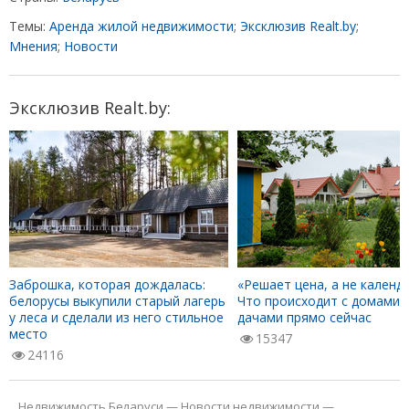
Темы:
Аренда жилой недвижимости
;
Эксклюзив Realt.by
;
Мнения
;
Новости
Эксклюзив Realt.by:
Заброшка, которая дождалась:
«Решает цена, а не календа
белорусы выкупили старый лагерь
Что происходит с домами 
у леса и сделали из него стильное
дачами прямо сейчас
место
15347
24116
Недвижимость Беларуси
—
Новости недвижимости
—