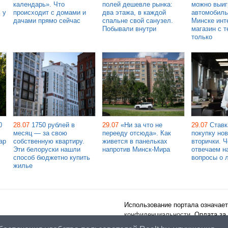
календарь». Что
полей дешевле рынка:
можно выиг
 у
происходит с домами и
два этажа, в каждой
автомобиль
дачами прямо сейчас
спальне свой санузел.
Минске инт
Побывали внутри
магазин с т
только
0
28.07
1750 рублей в
29.07
«Ни за что не
29.07
Ставк
месяц — за свою
перееду отсюда». Как
покупку но
ар
собственную квартиру.
живется в панельках
вторички. 
Эти белоруски нашли
напротив Минск-Мира
отвечаем н
способ бюджетно купить
вопросы о 
жилье
Использование портала означает
конфиденциальности
. Оплата за
публичного договора
.