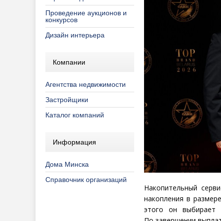
Проведение аукционов и
конкурсов
Дизайн интерьера
Компании
Агентства недвижимости
Застройщики
Каталог компаний
Информация
Дома Минска
Справочник организаций
Накопительный серв
накопления в размер
этого он выбирает 
По завершении выплат