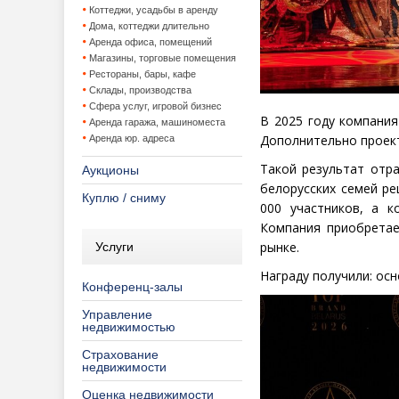
Коттеджи, усадьбы в аренду
Дома, коттеджи длительно
Аренда офиса, помещений
Магазины, торговые помещения
Рестораны, бары, кафе
Склады, производства
Сфера услуг, игровой бизнес
В 2025 году компания
Аренда гаража, машиноместа
Дополнительно проек
Аренда юр. адреса
Такой результат отр
Аукционы
белорусских семей р
Куплю / сниму
000 участников, а к
Компания приобретае
рынке.
Услуги
Награду получили: ос
Конференц-залы
Управление
недвижимостью
Страхование
недвижимости
Оценка недвижимости