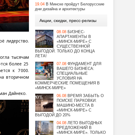
19.04
В Минске пройдут Белорусские
дни дизайна и архитектуры
Акции, скидки, пресс-релизы
08.08
БИЗНЕС-
АПАРТАМЕНТЫ В
оё лидерство.
«МИНСК-МИРЕ» С
СУЩЕСТВЕННОЙ
ВЫГОДОЙ. ТОЛЬКО ДО КОНЦА
ЛЕТА!
могла тысячам
ются более 25
07.08
ФУНДАМЕНТ ДЛЯ
ВАШЕГО БИЗНЕСА:
тся к 7 000.
СПЕЦИАЛЬНЫЕ
 на вторичном
УСЛОВИЯ НА
КОММЕРЧЕСКИЕ ПОМЕЩЕНИЯ В
«МИНСК-МИРЕ»
ман Дайнеко.
06.08
ВРЕМЯ ЗАБЫТЬ О
ПОИСКЕ ПАРКОВКИ:
МАШИНО-МЕСТА В
«МИНСК-МИРЕ» С
ВЫГОДОЙ ДО 20%
04.08
ЛЕТО ВЫГОДНЫХ
ПРЕДЛОЖЕНИЙ В
«МИНСК-МИРЕ». ТОЛЬКО