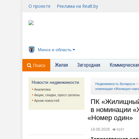
О проекте
Реклама на Realt.by
Минск и область
Жилая
Загородная
Коммерческа
Поиск
Новости недвижимости
Недвижимость Беларуси
номинации «Жилищно-нако
Аналитика
Акции, скидки, пресс-релизы
ПК «Жилищный 
Архив новостей
в номинации
«
«
Номер один»
18.06.2026
6197
Торжественная цер