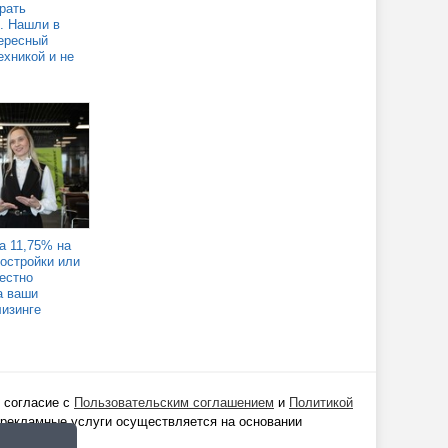
рать
. Нашли в
ересный
ехникой и не
а 11,75% на
востройки или
Честно
а ваши
лизинге
 согласие с
Пользовательским соглашением
и
Политикой
 рекламные услуги осуществляется на основании