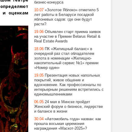
бизнес-конкурса
й определяют
10.07
«Золотое Яблоко» отметило 5
я и оценкам
лет работы в Беларуси посадкой
яблоневых садов: где они будут
расти?
19.06
Объявлен старт приема заявок
на участие в Премии Belarus Retail &
Real Estate Awards
18.06
ПК «Жилищный баланс» в
очередной раз стал обладателем
золота в номинации «Жилищно-
накопительный сервис №1» премии
«Номер один»
19.05
Презентация новых напольных
покрытий, живое общение и
вдохновение. Как профессионалы по
интерьерным решениям встретились с
единомышленниками
06.05
24 мая в Минске пройдет
Женский форум о бизнесе, лидерстве
и балансе в жизни
30.04
«Автомобиль года» назван: как
прошла восьмая церемония
награждения «Маскот-2025»?