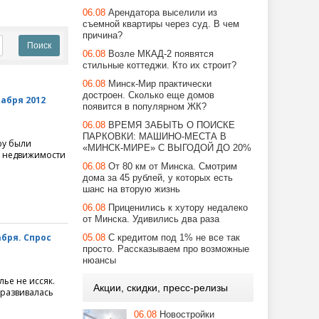
06.08
Арендатора выселили из
съемной квартиры через суд. В чем
причина?
06.08
Возле МКАД-2 появятся
стильные коттеджи. Кто их строит?
06.08
Минск-Мир практически
достроен. Сколько еще домов
абря 2012
появится в популярном ЖК?
06.08
ВРЕМЯ ЗАБЫТЬ О ПОИСКЕ
ПАРКОВКИ: МАШИНО-МЕСТА В
by были
«МИНСК-МИРЕ» С ВЫГОДОЙ ДО 20%
е недвижимости
06.08
От 80 км от Минска. Смотрим
дома за 45 рублей, у которых есть
шанс на вторую жизнь
06.08
Приценились к хутору недалеко
от Минска. Удивились два раза
бря. Спрос
05.08
С кредитом под 1% не все так
просто. Рассказываем про возможные
нюансы
ье не иссяк.
Акции, скидки, пресс-релизы
 развивалась
06.08
Новостройки