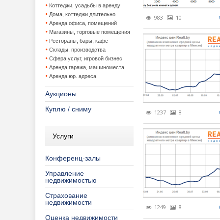
Зарубежная 
Утвержден
Аренда за
Наследов
Коттеджи, усадьбы в аренду
Дома, коттеджи длительно
983
10
Коммерческа
Консервац
Улучшени
Аренда офиса, помещений
Магазины, торговые помещения
Рестораны, бары, кафе
Лизинг недви
Коттеджны
Аренда ко
Склады, производства
Сфера услуг, игровой бизнес
Новости
Покупка з
Аренда юр
Аренда гаража, машиноместа
Аренда юр. адреса
Новостройки,
Продажа д
Бизнес-це
Видеореп
Аукционы
Оценка недв
Продажа з
Инвестици
Городские
Застройщ
Куплю / сниму
1237
8
Прочее
Продажа б
Мнения
Услуги
События и ме
Продажа 
Новости к
Информац
Статистика, 
Ставки ар
Обзор рын
Новости с
Выставки
Конференц-залы
Управление
Страхование
Торговые 
Общество
Обществе
Конферен
Еженедел
недвижимостью
Строительств
Программы
Печатные 
Семинары
Обзоры за
Страхование
недвижимости
1249
8
Управление 
Распрода
ПО "Аренд
Турниры
Обзоры ры
Консульта
Оценка недвижимости