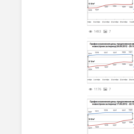
1493
7
1176
7