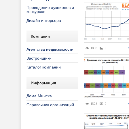
Проведение аукционов и
Рекламны
ПО "Недви
Обзоры ры
Ремонт, о
конкурсов
Специаль
Полезно з
Тенденции
Строитель
Дизайн интерьера
Специальн
Продвижен
Компании
Фоторепо
Реклама в
1030
8
Агентства недвижимости
Эксклюзив
Застройщики
Каталог компаний
Информация
Дома Минска
1326
9
Справочник организаций