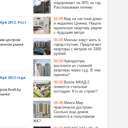
подорожают на 30% за год.
Рассказываем почему
06.08
Вид на частные дома
ря 2012. Рост
и недалеко Цнянка. Нашли
идеальную квартиру рядом
с будущим метро
ким центром
06.08
Минчан зовут жить в
оричном рынке
город-спутник. Предлагают
квартиры с метром по 3300
рублей
06.08
Арендатора
выселили из съемной
квартиры через суд. В чем
причина?
бря 2012 года
06.08
Возле МКАД-2
появятся стильные
ром Realt.by
коттеджи. Кто их строит?
рынке
06.08
Минск-Мир
практически достроен.
Сколько еще домов
появится в популярном
ЖК?