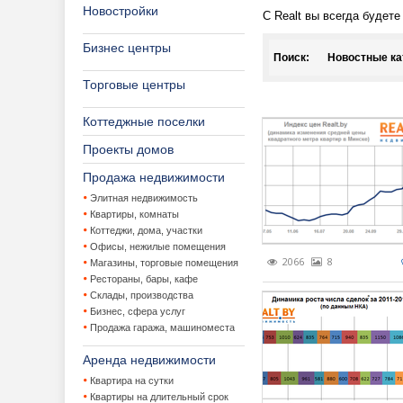
Новостройки
С Realt вы всегда будет
Бизнес центры
Поиск:
Новостные ка
Торговые центры
Агентства не
Коттеджные поселки
Аренда жило
Проекты домов
Архитектура,
Аренда кв
Продажа недвижимости
Аукционы
Аренда на
Дизайн ин
Элитная недвижимость
Квартиры, комнаты
Коттеджи, дома, участки
Банки и кред
Ландшафт
Офисы, нежилые помещения
2066
8
Магазины, торговые помещения
Жилая недвиж
Проекты 
Банки
Рестораны, бары, кафе
Склады, производства
Жилищно-ком
Ипотека
Покупка к
Бизнес, сфера услуг
Продажа гаража, машиноместа
Загородная 
Льготные 
Приватиза
Аренда недвижимости
Законодатель
Потребите
Продажа 
VIP котте
Квартира на сутки
Квартиры на длительный срок