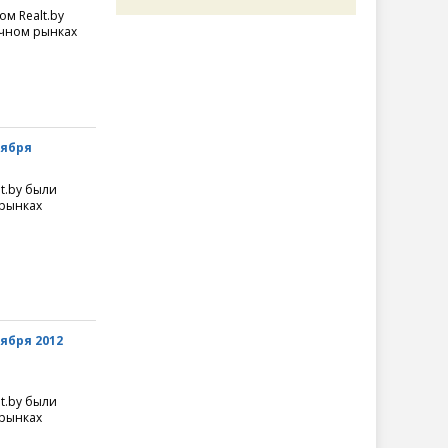
ом Realt.by
чном рынках
тября
t.by были
рынках
ября 2012
t.by были
рынках