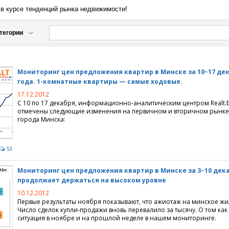
е в курсе тенденций рынка недвижимости!
тегории
движимости
Мониторинг цен предложения квартир в Минске за 10−17 дек
й недвижимости
года. 1-комнатные квартиры — самые ходовые.
 проектирование, дизайн
артиры на сутки
17.12.2012
С 10 по 17 декабря, информационно-аналитическим центром Realt.
отмечены следующие изменения на первичном и вторичном рынк
 длительный срок
терьера
города Минска:
иты
ный дизайн
53
имость, вторичный рынок
домов
Мониторинг цен предложения квартир в Минске за 3−10 дека
мунальное хозяйство
вартиры
продолжает держаться на высоком уровне
недвижимость
кредиты
ция
10.12.2012
Первые результаты ноября показывают, что ажиотаж на минское жил
Число сделок купли-продажи вновь перевалило за тысячу. О том как
ство
льское кредитование
квартиры
джи
ситуация в ноябре и на прошлой неделе в нашем мониторинге.