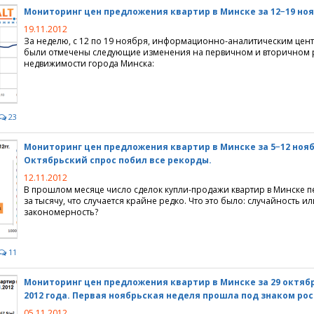
Мониторинг цен предложения квартир в Минске за 12−19 ноя
е игры
жимость" 3.0
нка продажи квартир
тделка
19.11.2012
За неделю, с 12 по 19 ноября, информационно-аналитическим цент
ные предложения
нать
 и итоги
ные компании
были отмечены следующие изменения на первичном и вторичном 
недвижимости города Минска:
ые проекты
ие сайта
ртажи
 интернет
23
 Realt.by
Мониторинг цен предложения квартир в Минске за 5−12 ноябр
Октябрьский спрос побил все рекорды.
12.11.2012
В прошлом месяце число сделок купли-продажи квартир в Минске 
за тысячу, что случается крайне редко. Что это было: случайность ил
закономерность?
11
Мониторинг цен предложения квартир в Минске за 29 октябр
2012 года. Первая ноябрьская неделя прошла под знаком рос
05.11.2012