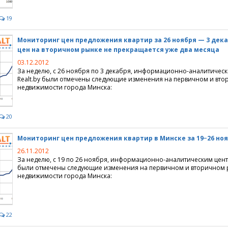
недвижимость
ие перепланировки
городной недвижимости
ание
19
я недвижимость
ия
е жилищных условий
Мониторинг цен предложения квартир за 26 ноября — 3 декаб
жимости
е поселки
ммерческой недвижимости
цен на вторичном рынке не прекращается уже два месяца
03.12.2012
агородной недвижимости
идического адреса
За неделю, с 26 ноября по 3 декабря, информационно-аналитичес
Realt.by были отмечены следующие изменения на первичном и вт
 долевое строительство
ома, коттеджа, дачи
нтры
ортажи
недвижимости города Минска:
ижимости
емельных участков
и
 новости
ики
20
изнеса
Мониторинг цен предложения квартир в Минске за 19−26 ноя
роприятия
коммерческой недвижимости
омпаний
ия для пользователей
26.11.2012
За неделю, с 19 по 26 ноября, информационно-аналитическим цент
аналитика, мониторинг рынка
ендной платы на офисы
ка недвижимости
айта
были отмечены следующие изменения на первичном и вторичном 
недвижимости города Минска:
 недвижимости
центры
нные объединения
ции
ьные мониторинги
о и ремонт
 для покупателей
издания
городной недвижимости
22
недвижимостью
жи
а" 3.0
нка аренды квартир
ции по строительству