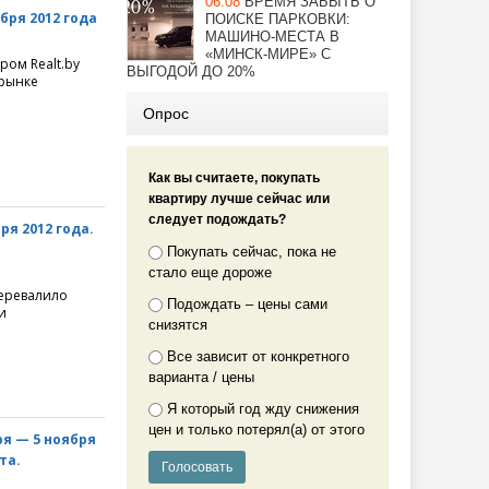
06.08
ВРЕМЯ ЗАБЫТЬ О
бря 2012 года
ПОИСКЕ ПАРКОВКИ:
МАШИНО-МЕСТА В
«МИНСК-МИРЕ» С
ром Realt.by
ВЫГОДОЙ ДО 20%
рынке
Опрос
Как вы считаете, покупать
квартиру лучше сейчас или
следует подождать?
я 2012 года.
Покупать сейчас, пока не
стало еще дороже
перевалило
Подождать – цены сами
и
снизятся
Все зависит от конкретного
варианта / цены
Я который год жду снижения
цен и только потерял(а) от этого
я — 5 ноября
та.