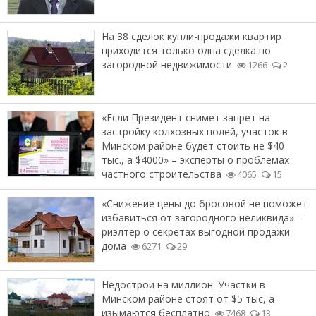
На 38 сделок купли-продажи квартир
приходится только одна сделка по
загородной недвижимости
1266
2
«Если Президент снимет запрет на
застройку колхозных полей, участок в
Минском районе будет стоить не $40
тыс., а $4000» – эксперты о проблемах
частного строительства
4065
15
«Снижение цены до бросовой не поможет
избавиться от загородного неликвида» –
риэлтер о секретах выгодной продажи
дома
6271
29
Недострои на миллион. Участки в
Минском районе стоят от $5 тыс, а
изымаются бесплатно
7468
13