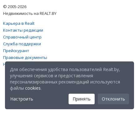
© 2005-2026
Недвижимость на REALT.BY
Карьера в Realt
Контакты редакции
Справочный центр
Служба поддержки
Прейскурант
Правовые документы
Настройка файлов cookies
Для обеспечения удобства пользователей Realt.by,
улучшения сервисов и предоставления
персонализированных рекомендаций используются
файлы
cookies
.
Настроить
Принять
Отклонить
Мы в соц. сетях: