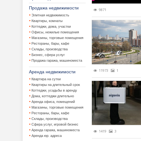
Жилищно-ком
Ипотека
Покупка к
Продажа недвижимости
9871
Элитная недвижимость
Загородная 
Льготные 
Приватиза
Квартиры, комнаты
Коттеджи, дома, участки
Законодатель
Потребите
Продажа 
VIP котте
Офисы, нежилые помещения
Магазины, торговые помещения
Зарубежная 
Утвержден
Аренда за
Наследов
Рестораны, бары, кафе
Склады, производства
Коммерческа
Консервац
Улучшени
Бизнес, сфера услуг
Продажа гаража, машиноместа
Лизинг недви
Коттеджны
Аренда ко
11973
1
Аренда недвижимости
Новости
Покупка з
Аренда юр
Квартира на сутки
Квартиры на длительный срок
Новостройки,
Продажа д
Бизнес-це
Видеореп
Коттеджи, усадьбы в аренду
Дома, коттеджи длительно
Аренда офиса, помещений
Оценка недв
Продажа з
Инвестици
Городские
Застройщ
Магазины, торговые помещения
Рестораны, бары, кафе
Прочее
Продажа б
Мнения
Склады, производства
Сфера услуг, игровой бизнес
События и ме
Продажа 
Новости к
Информац
Аренда гаража, машиноместа
1419
3
Аренда юр. адреса
Статистика, 
Ставки ар
Обзор рын
Новости с
Выставки