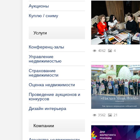
Аукционы
Страхование
Торговые 
Общество
Обществе
Конферен
Еженедел
Куплю / сниму
Строительств
Программы
Печатные 
Семинары
Обзоры за
Услуги
Управление 
Распрода
ПО "Аренд
Турниры
Обзоры ры
Консульта
Конференц-залы
Рекламны
ПО "Недви
Обзоры ры
Ремонт, о
4062
4
Управление
Специаль
Полезно з
Тенденции
Строитель
недвижимостью
Страхование
Специальн
Продвижен
недвижимости
Фоторепо
Реклама в
Оценка недвижимости
Проведение аукционов и
Эксклюзив
конкурсов
Дизайн интерьера
3562
21
Компании
Агентства недвижимости