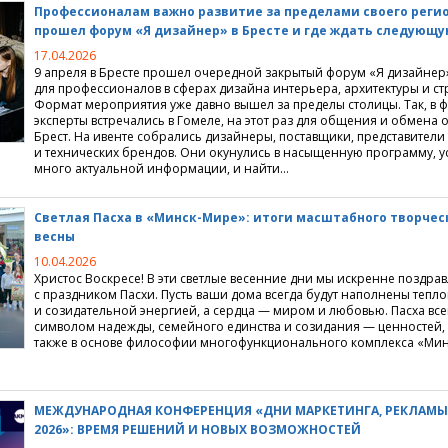
Профессионалам важно развитие за пределами своего регио
прошел форум
«
Я дизайнер» в Бресте и где ждать следующу
 недвижимости
центры
нные объединения
ции
ьные мониторинги
17.04.2026
9 апреля в Бресте прошел очередной закрытый форум
«
Я дизайнер»
о и ремонт
 для покупателей
издания
городной недвижимости
для профессионалов в сферах дизайна интерьера, архитектуры и ст
Формат мероприятия уже давно вышел за пределы столицы. Так, в 
недвижимостью
жи
а" 3.0
нка аренды квартир
ции по строительству
эксперты встречались в Гомеле, на этот раз для общения и обмена
Брест. На ивенте собрались дизайнеры, поставщики, представител
е игры
жимость" 3.0
нка продажи квартир
тделка
и технических брендов. Они окунулись в насыщенную программу, ус
много актуальной информации, и найти…
ные предложения
нать
 и итоги
ные компании
Светлая Пасха в «Минск-Мире»: итоги масштабного творчес
ые проекты
ие сайта
весны
10.04.2026
ртажи
 интернет
Христос Воскресе! В эти светлые весенние дни мы искренне поздрав
с праздником Пасхи. Пусть ваши дома всегда будут наполнены тепл
 Realt.by
и созидательной энергией, а сердца — миром и любовью. Пасха все
символом надежды, семейного единства и созидания — ценностей,
также в основе философии многофункционального комплекса
«
Мин
МЕЖДУНАРОДНАЯ КОНФЕРЕНЦИЯ
«
ДНИ МАРКЕТИНГА, РЕКЛАМЫ
2026»: ВРЕМЯ РЕШЕНИЙ И НОВЫХ ВОЗМОЖНОСТЕЙ