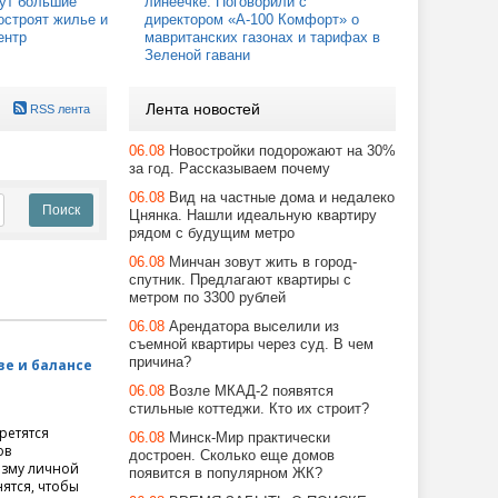
ут большие
линеечке. Поговорили с
остроят жилье и
директором «А-100 Комфорт» о
ентр
мавританских газонах и тарифах в
Зеленой гавани
Лента новостей
RSS лента
06.08
Новостройки подорожают на 30%
за год. Рассказываем почему
06.08
Вид на частные дома и недалеко
Цнянка. Нашли идеальную квартиру
рядом с будущим метро
06.08
Минчан зовут жить в город-
спутник. Предлагают квартиры с
метром по 3300 рублей
06.08
Арендатора выселили из
съемной квартиры через суд. В чем
причина?
ве и балансе
06.08
Возле МКАД-2 появятся
стильные коттеджи. Кто их строит?
ретятся
06.08
Минск-Мир практически
ов
достроен. Сколько еще домов
изму личной
появится в популярном ЖК?
ятся, чтобы