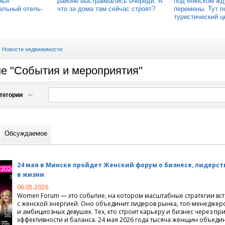
мья
районе выстраивались очереди. А
под Минском жд
альный отель-
что за дома там сейчас строят?
перемены. Тут п
туристический ц
—
Новости недвижимости
ме "События и мероприятия"
тегории
движимости
Обсуждаемое
й недвижимости
 проектирование, дизайн
артиры на сутки
24 мая в Минске пройдет Женский форум о бизнесе, лидерст
 длительный срок
терьера
в жизни
06.05.2026
иты
ный дизайн
Women Forum — это событие, на котором масштабные стратегии вст
с женской энергией. Оно объединит лидеров рынка, топ-менеджер
и амбициозных девушек. Тех, кто строит карьеру и бизнес через пр
имость, вторичный рынок
домов
эффективности и баланса. 24 мая 2026 года тысяча женщин объедин