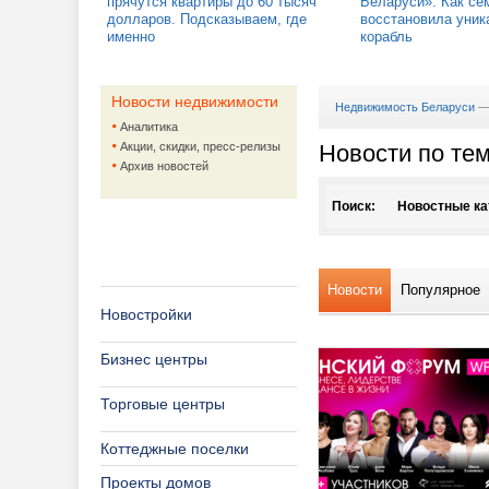
прячутся квартиры до 60 тысяч
Беларуси». Как се
долларов. Подсказываем, где
восстановила уник
именно
корабль
Новости недвижимости
Недвижимость Беларуси
Аналитика
Акции, скидки, пресс-релизы
Новости по те
Архив новостей
Поиск:
Новостные ка
Агентства не
Новости
Популярное
Аренда жило
Новостройки
Архитектура,
Аренда кв
Бизнес центры
Аукционы
Аренда на
Дизайн ин
Торговые центры
Банки и кред
Ландшафт
Коттеджные поселки
Жилая недвиж
Проекты 
Банки
Проекты домов