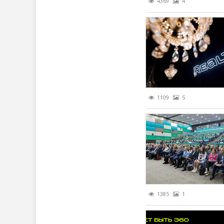
4369
4
1109
5
1385
1