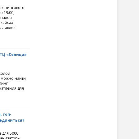
ркетингового
о 19:00,
оналов
 кейсах
оставляя
 ТЦ «Сеница»
колой
 можно найти
пинг
чатления для
, топ-
оединиться?
 для 5000
ганизаторы