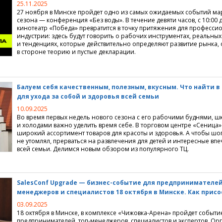
25.11.2025
27 ноября в Минске пройдет одно из самых ожидаемых событий ма
сезона — конференция
«
Без воды». В течение девяти часов, с 10:00 д
кинотеатр
«
Победа» превратится в точку притяжения для професси
индустрии: здесь будут говорить о рабочих инструментах, реальных
и тенденциях, которые действительно определяют развитие рынка, 
в стороне теорию и пустые декларации.
Балуем себя качественным, полезным, вкусным. Что найти в
для ухода за собой и здоровья всей семьи
10.09.2025
Во время первых недель нового сезона с его рабочими буднями, ш
и холодами важно уделить время себе. В торговом центре
«
Сеница»
широкий ассортимент товаров для красоты и здоровья. А чтобы шо
не утомлял, прерваться на развлечения для детей и интересные впе
всей семьи. Делимся новым обзором из популярного ТЦ.
SalesConf Upgrade — бизнес-событие для предпринимателей
менеджеров и специалистов 18 октября в Минске. Как прис
03.09.2025
18 октября в Минске, в комплексе
«
Чижовка-Арена» пройдет событие
предпринимателей, топ-менеджеров, специалистов и экспертов. Ор