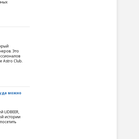
вных
торый
неров. Это
ессионалов
 Astro Club.
Туда можно
й LIDBEER,
ой истории
посетить