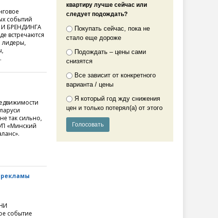
квартиру лучше сейчас или
инговое
следует подождать?
ых событий
 И БРЕНДИНГА
Покупать сейчас, пока не
где встречаются
стало еще дороже
е лидеры,
ы,
Подождать – цены сами
…
снизятся
Все зависит от конкретного
варианта / цены
Я который год жду снижения
недвижимости
цен и только потерял(а) от этого
ларуси
не так сильно,
УП
«
Минский
ланс».
, рекламы
НИ
ое событие