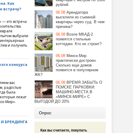
на. Как
рублей
ю встречу?
06.08
Арендатора
выселили из съемной
 — это встреча
квартиры через суд. В чем
роительства.
причина?
феврале
06.08
Возле МКАД-2
 опытом выбрали
появятся стильные
и интерьерных
коттеджи. Кто их строит?
пев и получить
06.08
Минск-Мир
практически достроен.
кого конкурса
Сколько еще домов
появится в популярном
ЖК?
ляем вас
06.08
ВРЕМЯ ЗАБЫТЬ О
ом, радостью
ПОИСКЕ ПАРКОВКИ:
гда была
МАШИНО-МЕСТА В
 которые лежат
«МИНСК-МИРЕ» С
ск-Мир».
ВЫГОДОЙ ДО 20%
Опрос
 И БРЕНДИНГА
Как вы считаете, покупать