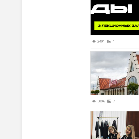
2401
1
5096
7