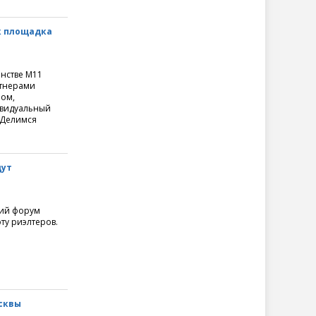
к площадка
анстве М11
ртнерами
лом,
ивидуальный
 Делимся
дут
кий форум
ту риэлтеров.
сквы