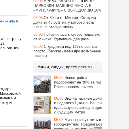
06.08
ВРЕМЯ ЗАБЫТЬ О ПОИСКЕ
ПАРКОВКИ: МАШИНО-МЕСТА В
«МИНСК-МИРЕ» С ВЫГОДОЙ ДО 20%
06.08
От 80 км от Минска. Смотрим
нок жилья
дома за 45 рублей, у которых есть
шанс на вторую жизнь
06.08
Приценились к хутору недалеко
ться: растут
от Минска. Удивились два раза
да.
05.08
С кредитом под 1% не все так
а основании
просто. Рассказываем про возможные
нюансы
Акции, скидки, пресс-релизы
06.08
Новостройки
подорожают на 30% за год.
Рассказываем почему
годаря
 Московской
вмещающий
06.08
Вид на частные дома
реходом
и недалеко Цнянка. Нашли
идеальную квартиру рядом
с будущим метро
06.08
Минчан зовут жить в
город-спутник. Предлагают
квартиры с метром по 3300