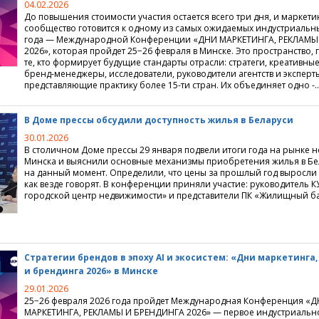
04.02.2026
До повышения стоимости участия остается всего три дня, и маркет
сообщество готовится к одному из самых ожидаемых индустриальн
года — Международной Конференции
«
ДНИ МАРКЕТИНГА, РЕКЛАМЫ
2026», которая пройдет 25−26 февраля в Минске. Это пространство, 
те, кто формирует будущие стандарты отрасли: стратеги, креативны
бренд-менеджеры, исследователи, руководители агентств и эксперт
представляющие практику более 15-ти стран. Их объединяет одно -
В Доме прессы обсудили доступность жилья в Беларуси
30.01.2026
В столичном Доме прессы 29 января подвели итоги года на рынке 
Минска и выяснили основные механизмы приобретения жилья в Бе
на данный момент. Определили, что цены за прошлый год выросли 
как везде говорят. В конференции приняли участие: руководитель К
городской центр недвижимости» и представители ПК «Жилищный ба
Стратегии брендов в эпоху AI и экосистем: «Дни маркетинга
и брендинга 2026» в Минске
29.01.2026
25−26 февраля 2026 года пройдет Международная Конференция
«
Д
МАРКЕТИНГА, РЕКЛАМЫ И БРЕНДИНГА 2026» — первое индустриальн