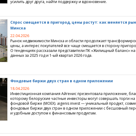
усилить друг друга, найти поддержку и вдохновение.
мунальное хозяйство
вартиры
недвижимость
кредиты
ция
Спрос смещается в пригород, цены растут: как меняется ры
Минска
ство
льское кредитование
квартиры
джи
22.04.2026
недвижимость
ие перепланировки
городной недвижимости
ание
Рынок недвижимости Минска и области продолжает трансформирова
цены, а интерес покупателей все чаще смещается в сторону пригоро
О тенденциях рассказали представители ПК «Жилищный баланс» н
я недвижимость
ия
е жилищных условий
данных за 2025 год и 1-ый квартал 2026 года.
жимости
е поселки
ммерческой недвижимости
агородной недвижимости
идического адреса
Фондовые биржи двух стран в одном приложении
 долевое строительство
ома, коттеджа, дачи
нтры
ортажи
18.04.2026
Инвестиционная компания Айгенис презентовала приложение, бла
которому белоруские частные инвесторы могут совершать торги на
ижимости
емельных участков
и
 новости
ики
фондовой бирже
(
МОЕХ). aigenis invest — уникальный продукт, со
фондовые биржи двух стран в одном приложении с бесшовный пе
изнеса
и удобным доступом к финансовым продуктам.
роприятия
коммерческой недвижимости
омпаний
ия для пользователей
аналитика, мониторинг рынка
ендной платы на офисы
ка недвижимости
айта