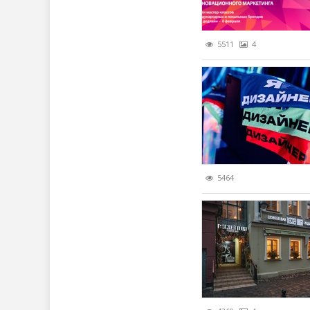
5511
4
5464