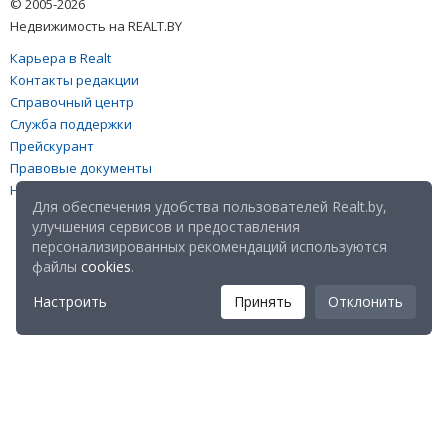
© 2005-2026
Недвижимость на REALT.BY
Карьера в Realt
Контакты редакции
Справочный центр
Служба поддержки
Прейскурант
Правовые документы
Настройка файлов cookies
Для обеспечения удобства пользователей Realt.by,
улучшения сервисов и предоставления
персонализированных рекомендаций используются
файлы
cookies
.
Настроить
Принять
Отклонить
Мы в соц. сетях: