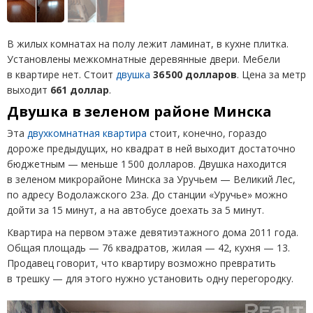
В жилых комнатах на полу лежит ламинат, в кухне плитка.
Установлены межкомнатные деревянные двери. Мебели
в квартире нет. Стоит
двушка
36 500 долларов
. Цена за метр
выходит
661 доллар
.
Двушка в зеленом районе Минска
Эта
двухкомнатная квартира
стоит, конечно, гораздо
дороже предыдущих, но квадрат в ней выходит достаточно
бюджетным — меньше 1 500 долларов. Двушка находится
в зеленом микрорайоне Минска за Уручьем — Великий Лес,
по адресу Водолажского 23а. До станции
«
Уручье» можно
дойти за 15 минут, а на автобусе доехать за 5 минут.
Квартира на первом этаже девятиэтажного дома 2011 года.
Общая площадь — 76 квадратов, жилая — 42, кухня — 13.
Продавец говорит, что квартиру возможно превратить
в трешку — для этого нужно установить одну перегородку.