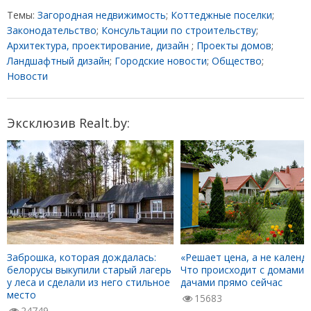
Темы:
Загородная недвижимость
;
Коттеджные поселки
;
Законодательство
;
Консультации по строительству
;
Архитектура, проектирование, дизайн
;
Проекты домов
;
Ландшафтный дизайн
;
Городские новости
;
Общество
;
Новости
Эксклюзив Realt.by:
Заброшка, которая дождалась:
«Решает цена, а не календа
белорусы выкупили старый лагерь
Что происходит с домами 
у леса и сделали из него стильное
дачами прямо сейчас
место
15683
24749