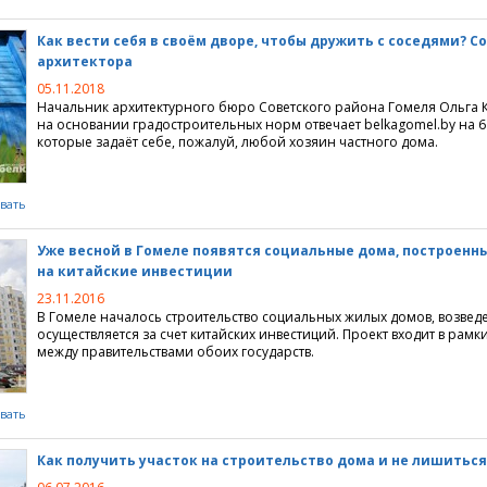
 недвижимости
центры
нные объединения
ции
ьные мониторинги
Как вести себя в своём дворе, чтобы дружить с соседями? С
архитектора
о и ремонт
 для покупателей
издания
городной недвижимости
05.11.2018
недвижимостью
жи
а" 3.0
нка аренды квартир
ции по строительству
Начальник архитектурного бюро Советского района Гомеля Ольга 
на основании градостроительных норм отвечает belkagomel.by на 6
которые задаёт себе, пожалуй, любой хозяин частного дома.
е игры
жимость" 3.0
нка продажи квартир
тделка
ные предложения
нать
 и итоги
ные компании
вать
ые проекты
ие сайта
Уже весной в Гомеле появятся социальные дома, построенн
на китайские инвестиции
ртажи
 интернет
23.11.2016
В Гомеле началось строительство социальных жилых домов, возвед
 Realt.by
осуществляется за счет китайских инвестиций. Проект входит в рам
между правительствами обоих государств.
вать
Как получить участок на строительство дома и не лишиться