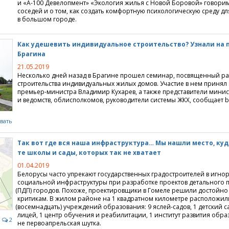
и «А-100 Девелопмент» «Экология жилья с Новой Боровой» говори
соседей и о том, как создать комфортную психологическую среду д
в большом городе.
недвижимость
кредиты
ция
ство
льское кредитование
квартиры
джи
Как удешевить индивидуальное строительство? Узнали на 
Брагина
недвижимость
ие перепланировки
городной недвижимости
ание
21.05.2019
Несколько дней назад в Брагине прошел семинар, посвященный р
я недвижимость
ия
е жилищных условий
строительства индивидуальных жилых домов. Участие в нем принял
премьер-министра Владимир Кухарев, а также представители минис
жимости
е поселки
ммерческой недвижимости
и ведомств, облисполкомов, руководители системы ЖКХ, сообщает br
агородной недвижимости
идического адреса
вать
 долевое строительство
ома, коттеджа, дачи
нтры
ортажи
Так вот где вся наша инфраструктура… Мы нашли место, ку
те школы и сады, которых так не хватает
ижимости
емельных участков
и
 новости
ики
01.04.2019
Белорусы часто упрекают государственных градостроителей в игн
изнеса
социальной инфраструктуры при разработке проектов детального
(
ПДП) городов. Похоже, проектировщики в Гомеле решили достойно 
критикам. В жилом районе на 1 квадратном километре расположил
роприятия
коммерческой недвижимости
омпаний
ия для пользователей
(
восемнадцать) учреждений образования: 9 яслей-садов, 1 детский са
лицей, 1 центр обучения и реабилитации, 1 институт развития обра
аналитика, мониторинг рынка
ендной платы на офисы
ка недвижимости
айта
2
не первоапрельская шутка.