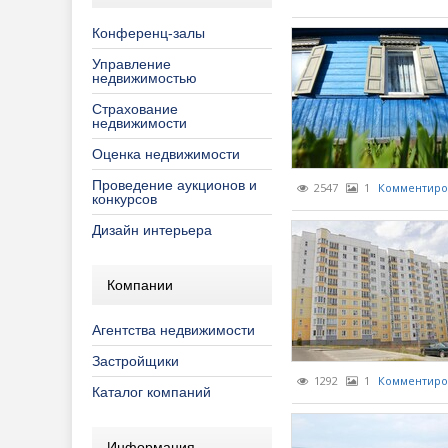
Страхование
Торговые 
Общество
Обществе
Конферен
Еженедел
Конференц-залы
Строительств
Программы
Печатные 
Семинары
Обзоры за
Управление
недвижимостью
Управление 
Распрода
ПО "Аренд
Турниры
Обзоры ры
Консульта
Страхование
недвижимости
Рекламны
ПО "Недви
Обзоры ры
Ремонт, о
Оценка недвижимости
Специаль
Полезно з
Тенденции
Строитель
Проведение аукционов и
2547
1
Комментиро
конкурсов
Специальн
Продвижен
Дизайн интерьера
Фоторепо
Реклама в
Компании
Эксклюзив
Агентства недвижимости
Застройщики
1292
1
Комментиро
Каталог компаний
Информация