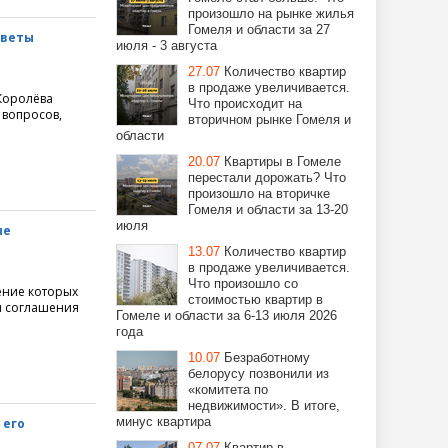
произошло на рынке жилья
Гомеля и области за 27
оветы
июля - 3 августа
27.07
Количество квартир
в продаже увеличивается.
Королёва
Что происходит на
 вопросов,
вторичном рынке Гомеля и
области
20.07
Квартиры в Гомеле
перестали дорожать? Что
произошло на вторичке
Гомеля и области за 13-20
июля
ые
13.07
Количество квартир
в продаже увеличивается.
Что произошло со
ение которых
стоимостью квартир в
ки соглашения
Гомеле и области за 6-13 июля 2026
года
10.07
Безработному
белорусу позвонили из
«комитета по
недвижимости». В итоге,
минус квартира
 его
07.07
Квартир в