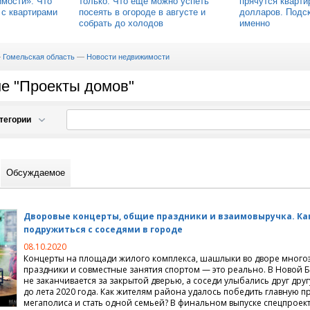
мости». Что
только. Что еще можно успеть
прячутся кварти
 с квартирами
посеять в огороде в августе и
долларов. Подск
собрать до холодов
именно
—
Гомельская область
—
Новости недвижимости
ме "Проекты домов"
тегории
движимости
Обсуждаемое
й недвижимости
 проектирование, дизайн
артиры на сутки
Дворовые концерты, общие праздники и взаимовыручка. Ка
 длительный срок
терьера
подружиться с соседями в городе
08.10.2020
иты
ный дизайн
Концерты на площади жилого комплекса, шашлыки во дворе многоэ
праздники и совместные занятия спортом — это реально. В Новой
не заканчивается за закрытой дверью, а соседи улыбались друг друг
имость, вторичный рынок
домов
до лета 2020 года. Как жителям района удалось победить главную 
мегаполиса и стать одной семьей? В финальном выпуске спецпроекта
мунальное хозяйство
вартиры