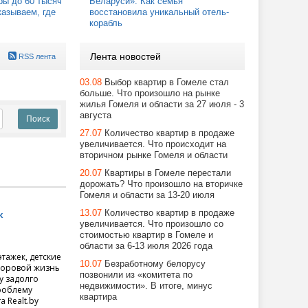
ры до 60 тысяч
Беларуси». Как семья
азываем, где
восстановила уникальный отель-
корабль
Лента новостей
RSS лента
03.08
Выбор квартир в Гомеле стал
больше. Что произошло на рынке
жилья Гомеля и области за 27 июля - 3
августа
27.07
Количество квартир в продаже
увеличивается. Что происходит на
вторичном рынке Гомеля и области
20.07
Квартиры в Гомеле перестали
дорожать? Что произошло на вторичке
Гомеля и области за 13-20 июля
13.07
Количество квартир в продаже
к
увеличивается. Что произошло со
стоимостью квартир в Гомеле и
области за 6-13 июля 2026 года
тажек, детские
10.07
Безработному белорусу
 Боровой жизнь
позвонили из «комитета по
у задолго
недвижимости». В итоге, минус
проблему
квартира
 Realt.by