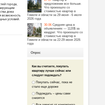
предложении все больше.
глей города,
Что произошло со
ивирующим
стоимостью квартир в
ьства дома
Гомеле и области за 29 июня - 6 июля
ая возможность
2026 года
щных условий.
30.06
Средняя цена в
объявлениях — 1120$ за
квадрат. Что произошло со
стоимостью квартир в
Гомеле и области за 22-29 июня 2026
года
Опрос
Как вы считаете, покупать
квартиру лучше сейчас или
следует подождать?
Покупать сейчас, пока не
стало еще дороже
Подождать – цены сами
снизятся
Все зависит от конкретного