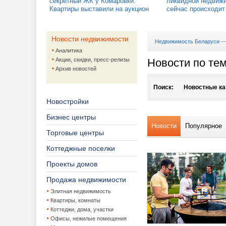
секретный ЖК у Комаровки.
ликвидной недвижи
Квартиры выставили на аукцион
сейчас происходит
Новости недвижимости
Недвижимость Беларуси
Аналитика
Акции, скидки, пресс-релизы
Новости по те
Архив новостей
Поиск:
Новостные ка
Новостройки
Агентства не
Бизнес центры
Новости
Популярное
Аренда жило
Торговые центры
Архитектура,
Аренда кв
Коттеджные поселки
Проекты домов
Аукционы
Аренда на
Дизайн ин
Продажа недвижимости
Банки и кред
Ландшафт
Элитная недвижимость
Квартиры, комнаты
Жилая недвиж
Проекты 
Банки
Коттеджи, дома, участки
Офисы, нежилые помещения
Жилищно-ком
Ипотека
Покупка к