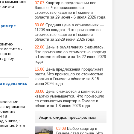
м о комьюнити
07.07
Квартир в предложении все
ля жизни
больше. Что произошло со
стоимостью квартир в Гомеле и
области за 29 июня - 6 июля 2026 года
30.06
Средняя цена в объявлениях —
примере
1120$ за квадрат. Что произошло со
стоимостью квартир в Гомеле и
области за 22-29 июня 2026 года
азвитию
22.06
Цены в объявлениях снизилась.
 заместитель
Что произошло со стоимостью квартир
терств
в Гомеле и области за 15-22 июня 2026
agin.by.
года
15.06
Цена предложения продолжает
расти. Что произошло со стоимостью
квартир в Гомеле и области за 8-15
да подевались
июня 2026 года
08.06
Цены снижаются и количество
квартир уменьшается. Что произошло
со стоимостью квартир в Гомеле и
орировании
области за 1-8 июня 2026 года
 планирования
ответить
и 18
Акции, скидки, пресс-релизы
д, 5 школ, 1
зования. И это
03.08
Выбор квартир в
Гомеле стал больше. Что