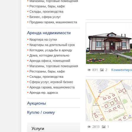
Магазины, торговые помещения
Рестораны, бары, кафе
Загородная 
Льготные 
Приватиза
Склады, производства
Бизнес, сфера услуг
Продажа гаража, машиноместа
Законодатель
Потребите
Продажа 
VIP котте
Аренда недвижимости
Зарубежная 
Утвержден
Аренда за
Наследов
Квартира на сутки
Квартиры на длительный срок
Коммерческа
Консервац
Улучшени
Коттеджи, усадьбы в аренду
Дома, коттеджи длительно
Лизинг недви
Коттеджны
Аренда ко
Аренда офиса, помещений
Магазины, торговые помещения
Новости
Покупка з
Аренда юр
831
2
Комментиро
Рестораны, бары, кафе
Склады, производства
Новостройки,
Продажа д
Бизнес-це
Видеореп
Сфера услуг, игровой бизнес
Аренда гаража, машиноместа
Оценка недв
Продажа з
Инвестици
Городские
Застройщ
Аренда юр. адреса
Аукционы
Прочее
Продажа б
Мнения
Куплю / сниму
События и ме
Продажа 
Новости к
Информац
Статистика, 
Ставки ар
Обзор рын
Новости с
Выставки
2813
1
Услуги