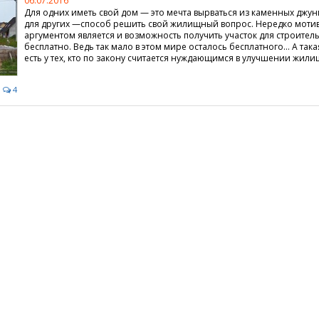
06.07.2016
Для одних иметь свой дом — это мечта вырваться из каменных джун
для других —способ решить свой жилищный вопрос. Нередко мот
аргументом является и возможность получить участок для строител
бесплатно. Ведь так мало в этом мире осталось бесплатного… А так
есть у тех, кто по закону считается нуждающимся в улучшении жили
4