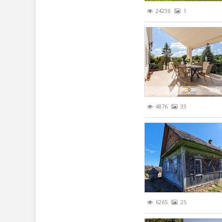
24236
1
4876
33
6265
25