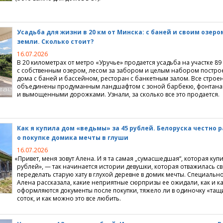
Усадьба для жизни в 20 км от Минска: с баней и своим озером
земли. Сколько стоит?
16.07.2026
В 20 километрах от метро
«
Уручье» продается усадьба на участке 89
с собственным озером, лесом за забором и целым набором построек
дома с баней и бассейном, ресторан с банкетным залом. Все строе
объединены продуманным ландшафтом с зоной барбекю, фонтана
и вымощенными дорожками. Узнали, за сколько все это продается.
Как я купила дом
«
ведьмы» за 45 рублей. Белоруска честно 
о покупке домика мечты в глуши
16.07.2026
«
Привет, меня зовут Алена. И я та самая „сумасшедшая“, которая купи
рублей», — так начинается истории девушки, которая отважилась 
переделать старую хату в глухой деревне в домик мечты. Специально
Алена рассказала, какие неприятные сюрпризы ее ожидали, как и к
оформляются документы после покупки, тяжело ли в одиночку
«
тащи
соток, и как можно это все любить.