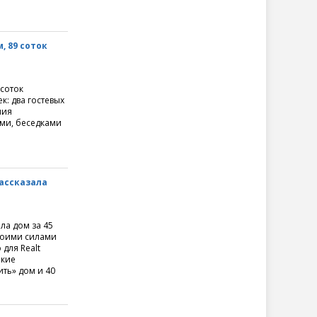
, 89 соток
 соток
: два гостевых
ния
ми, беседками
рассказала
ла дом за 45
своими силами
 для Realt
акие
ть» дом и 40