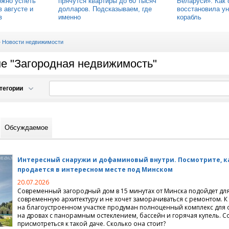
ожно успеть
прячутся квартиры до 60 тысяч
Беларуси». Как 
в августе и
долларов. Подсказываем, где
восстановила ун
в
именно
корабль
—
Новости недвижимости
ме "Загородная недвижимость"
тегории
движимости
Обсуждаемое
й недвижимости
 проектирование, дизайн
артиры на сутки
Интересный снаружи и дофаминовый внутри. Посмотрите, к
 длительный срок
терьера
продается в интересном месте под Минском
20.07.2026
иты
ный дизайн
Современный загородный дом в 15 минутах от Минска подойдет для 
современную архитектуру и не хочет заморачиваться с ремонтом. К
на благоустроенном участке продуман полноценный комплекс для 
имость, вторичный рынок
домов
на дровах с панорамным остеклением, бассейн и горячая купель. С
присмотреться к такой даче. Сколько она стоит?
мунальное хозяйство
вартиры