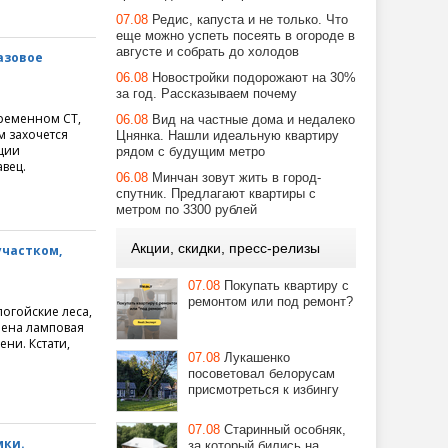
07.08
Редис, капуста и не только. Что
еще можно успеть посеять в огороде в
августе и собрать до холодов
азовое
06.08
Новостройки подорожают на 30%
за год. Рассказываем почему
временном СТ,
06.08
Вид на частные дома и недалеко
м захочется
Цнянка. Нашли идеальную квартиру
ции
рядом с будущим метро
авец.
06.08
Минчан зовут жить в город-
спутник. Предлагают квартиры с
метром по 3300 рублей
Акции, скидки, пресс-релизы
участком,
07.08
Покупать квартиру с
ремонтом или под ремонт?
логойские леса,
нена ламповая
ни. Кстати,
07.08
Лукашенко
посоветовал белорусам
присмотреться к избингу
07.08
Старинный особняк,
мки.
за который бились на