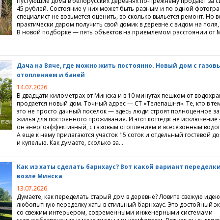
Пустующие дома в белорусских деревнях по-прежнему продают за 
45 рублей. Состояние у них может быть разным и по одной фотогр
специалист не возьмется оценить, во сколько выльется ремонт. Но в
практически даром получить свой домик в деревне с видом на поля, 
В новой подборке — пять объектов на приемлемом расстоянии от 
Дача на Вяче, где можно жить постоянно. Новый дом с газов
отоплением и баней
14.07.2026
В двадцати километрах от Минска и в 10 минутах пешком от водох
продается новый дом. Точный адрес — СТ «Телепашня». Те, кто в тем
это не просто дачный поселок — здесь люди строят полноценное з
жилья для постоянного проживания. И этот коттедж не исключение
он энергоэффективный, с газовым отоплением и всесезонным водо
А еще к нему прилагаются участок 15 соток и отдельный гостевой д
и купелью. Как думаете, сколько за…
Как из хаты сделать барнхаус? Вот какой вариант переделк
возле Минска
13.07.2026
Думаете, как переделать старый дом в деревне? Ловите свежую ид
любопытную переделку хаты в стильный барнхаус. Это достойный э
со свежим интерьером, современными инженерными системами