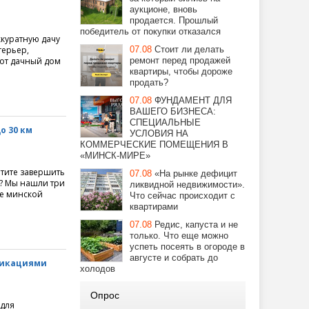
аукционе, вновь
продается. Прошлый
победитель от покупки отказался
ккуратную дачу
терьер,
07.08
Стоит ли делать
тот дачный дом
ремонт перед продажей
квартиры, чтобы дороже
продать?
07.08
ФУНДАМЕНТ ДЛЯ
ВАШЕГО БИЗНЕСА:
СПЕЦИАЛЬНЫЕ
о 30 км
УСЛОВИЯ НА
КОММЕРЧЕСКИЕ ПОМЕЩЕНИЯ В
«МИНСК-МИРЕ»
отите завершить
07.08
«На рынке дефицит
и? Мы нашли три
ликвидной недвижимости».
те минской
Что сейчас происходит с
квартирами
07.08
Редис, капуста и не
только. Что еще можно
успеть посеять в огороде в
августе и собрать до
уникациями
холодов
Опрос
 для