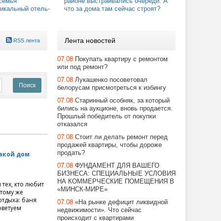
семья
районе выстраивались очереди. А
икальный отель-
что за дома там сейчас строят?
Лента новостей
RSS лента
07.08
Покупать квартиру с ремонтом
или под ремонт?
07.08
Лукашенко посоветовал
белорусам присмотреться к избингу
07.08
Старинный особняк, за который
бились на аукционе, вновь продается.
Прошлый победитель от покупки
отказался
07.08
Стоит ли делать ремонт перед
продажей квартиры, чтобы дороже
продать?
акой дом
07.08
ФУНДАМЕНТ ДЛЯ ВАШЕГО
БИЗНЕСА: СПЕЦИАЛЬНЫЕ УСЛОВИЯ
НА КОММЕРЧЕСКИЕ ПОМЕЩЕНИЯ В
тех, кто любит
«МИНСК-МИРЕ»
 тому же
отдыха: баня
07.08
«На рынке дефицит ликвидной
оветуем
недвижимости». Что сейчас
происходит с квартирами