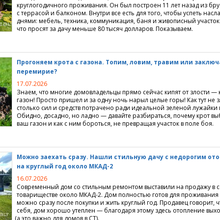
круглогодичного проживания. Он был построен 11 лет назад из бру
с террасой и балконом. Внутри все есть для того, чтобы успеть нас
днями: мебель, техника, коммуникация, баня и живописный участок.
что просят за дачу меньше 80 тысяч долларов. Показываем.
Прогоняем крота с газона. Топим, ловим, травим или заклю
перемирие?
17.07.2026
Знаем, что многие домовладельцы прямо сейчас кипят от злости — 
газон! Просто пришел и за одну ночь нарыл целые горы! Как тут не з
столько сил и средств потрачено ради идеальной зеленой лужайки 
Обидно, досадно, но ладно — давайте разбираться, почему крот в
ваш газон и как с ним бороться, не превращая участок в поле боя.
Можно заехать сразу. Нашли стильную дачу с недорогим от
на круглый год около МКАД-2
16.07.2026
Современный дом со стильным ремонтом выставили на продажу в 
товариществе около МКАД-2. Дом полностью готов для проживания
можно сразу после покупки и жить круглый год. Продавец говорит, ч
себя, дом хорошо утеплен — благодаря этому здесь отопление вых
(
а это важно для домов в СТ).