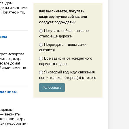
са. Дом
ладиться летними
Как вы считаете, покупать
 Приятно и то,
квартиру лучше сейчас или
следует подождать?
Покупать сейчас, пока не
чаем
стало еще дороже
Подождать – цены сами
снизятся
крот испортил
литься, ведь
Все зависит от конкретного
возле дома!
варианта / цены
ыбирает именно
Я который год жду снижения
цен и только потерял(а) от этого
оплением
садовом
 — заезжать
то строили для
одит недорогим