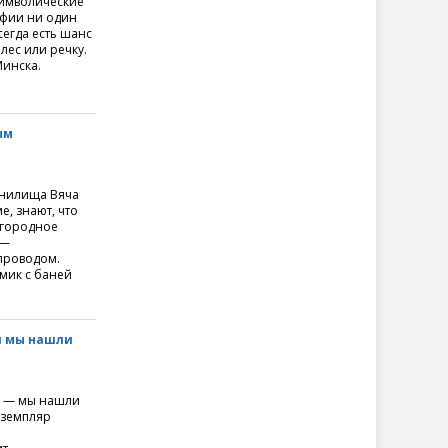
символические
афии ни один
сегда есть шанс
лес или речку.
Минска.
ым
ранилища Вяча
е, знают, что
агородное
 —
проводом.
омик с баней
и мы нашли
ею — мы нашли
кземпляр