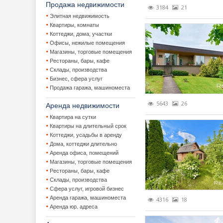
Продажа недвижимости
3184
21
Элитная недвижимость
Загородная 
Льготные 
Приватиза
Квартиры, комнаты
Коттеджи, дома, участки
Законодатель
Потребите
Продажа 
VIP котте
Офисы, нежилые помещения
Магазины, торговые помещения
Зарубежная 
Утвержден
Аренда за
Наследов
Рестораны, бары, кафе
Склады, производства
Коммерческа
Консервац
Улучшени
Бизнес, сфера услуг
Продажа гаража, машиноместа
Лизинг недви
Коттеджны
Аренда ко
5643
26
Аренда недвижимости
Новости
Покупка з
Аренда юр
Квартира на сутки
Квартиры на длительный срок
Новостройки,
Продажа д
Бизнес-це
Видеореп
Коттеджи, усадьбы в аренду
Дома, коттеджи длительно
Аренда офиса, помещений
Оценка недв
Продажа з
Инвестици
Городские
Застройщ
Магазины, торговые помещения
Рестораны, бары, кафе
Прочее
Продажа б
Мнения
Склады, производства
Сфера услуг, игровой бизнес
События и ме
Продажа 
Новости к
Информац
Аренда гаража, машиноместа
4316
18
Аренда юр. адреса
Статистика, 
Ставки ар
Обзор рын
Новости с
Выставки