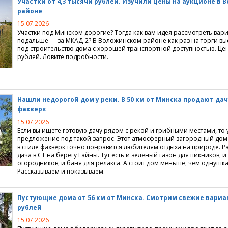
Участки от 4,3 тысячи рублей. Изучили цены на аукционе в
районе
15.07.2026
Участки под Минском дорогие? Тогда как вам идея рассмотреть вари
подальше — за МКАД-2? В Воложинском районе как раз на торги вы
под строительство дома с хорошей транспортной доступностью. Цен
рублей. Ловите подробности.
Нашли недорогой дом у реки. В 50 км от Минска продают дач
фахверк
15.07.2026
Если вы ищете готовую дачу рядом с рекой и грибными местами, то у
предложение под такой запрос. Этот атмосферный загородный дом
в стиле фахверк точно понравится любителям отдыха на природе. 
дача в СТ на берегу Гайны. Тут есть и зеленый газон для пикников, и
огородников, и баня для релакса. А стоит дом меньше, чем однушка
Рассказываем и показываем.
Пустующие дома от 56 км от Минска. Смотрим свежие вариан
рублей
15.07.2026