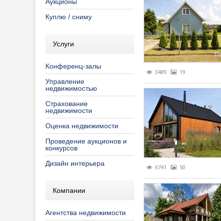
Аукционы
Страхование
Торговые 
Общество
Обществе
Конферен
Еженедел
Куплю / сниму
Строительств
Программы
Печатные 
Семинары
Обзоры за
Услуги
Управление 
Распрода
ПО "Аренд
Турниры
Обзоры ры
Консульта
Конференц-залы
Рекламны
ПО "Недви
Обзоры ры
Ремонт, о
3489
19
Управление
Специаль
Полезно з
Тенденции
Строитель
недвижимостью
Страхование
Специальн
Продвижен
недвижимости
Фоторепо
Реклама в
Оценка недвижимости
Проведение аукционов и
Эксклюзив
конкурсов
Дизайн интерьера
6741
50
Компании
Агентства недвижимости