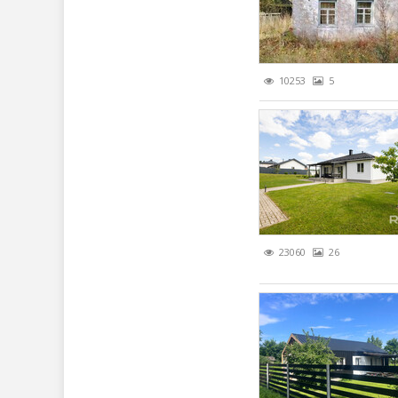
10253
5
23060
26