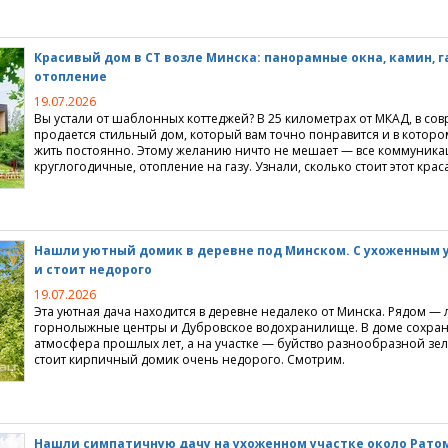
недвижимость
кредиты
ция
Красивый дом в СТ возле Минска: панорамные окна, камин, г
отопление
ство
льское кредитование
квартиры
джи
19.07.2026
недвижимость
ие перепланировки
городной недвижимости
ание
Вы устали от шаблонных коттеджей? В 25 километрах от МКАД, в со
продается стильный дом, который вам точно понравится и в которо
жить постоянно. Этому желанию ничто не мешает — все коммуника
я недвижимость
ия
е жилищных условий
круглогодичные, отопление на газу. Узнали, сколько стоит этот крас
жимости
е поселки
ммерческой недвижимости
агородной недвижимости
идического адреса
Нашли уютный домик в деревне под Минском. С ухоженным 
и стоит недорого
 долевое строительство
ома, коттеджа, дачи
нтры
ортажи
19.07.2026
ижимости
емельных участков
и
 новости
ики
Эта уютная дача находится в деревне недалеко от Минска. Рядом — 
горнолыжные центры и Дубровское водохранилище. В доме сохра
атмосфера прошлых лет, а на участке — буйство разнообразной зеле
изнеса
стоит кирпичный домик очень недорого. Смотрим.
роприятия
коммерческой недвижимости
омпаний
ия для пользователей
аналитика, мониторинг рынка
ендной платы на офисы
ка недвижимости
айта
Нашли симпатичную дачу на ухоженном участке около Рато