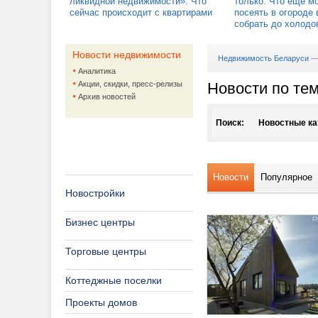
ликвидной недвижимости». Что
только. Что еще м
сейчас происходит с квартирами
посеять в огороде 
собрать до холодо
Новости недвижимости
Недвижимость Беларуси
Аналитика
Акции, скидки, пресс-релизы
Новости по те
Архив новостей
Поиск:
Новостные ка
Агентства не
Новости
Популярное
Аренда жило
Новостройки
Архитектура,
Аренда кв
Бизнес центры
Аукционы
Аренда на
Дизайн ин
Торговые центры
Банки и кред
Ландшафт
Коттеджные поселки
Жилая недвиж
Проекты 
Банки
Проекты домов
Жилищно-ком
Ипотека
Покупка к