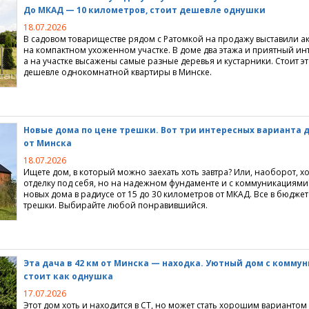
До МКАД — 10 километров, стоит дешевле однушки
 недвижимости
центры
нные объединения
ции
ьные мониторинги
18.07.2026
В садовом товариществе рядом с Ратомкой на продажу выставили а
о и ремонт
 для покупателей
издания
городной недвижимости
на компактном ухоженном участке. В доме два этажа и приятный ин
а на участке высажены самые разные деревья и кустарники. Стоит э
недвижимостью
жи
а" 3.0
нка аренды квартир
ции по строительству
дешевле однокомнатной квартиры в Минске.
е игры
жимость" 3.0
нка продажи квартир
тделка
ные предложения
нать
 и итоги
ные компании
Новые дома по цене трешки. Вот три интересных варианта д
от Минска
ые проекты
ие сайта
18.07.2026
Ищете дом, в который можно заехать хоть завтра? Или, наоборот, х
ртажи
 интернет
отделку под себя, но на надежном фундаменте и с коммуникациям
новых дома в радиусе от 15 до 30 километров от МКАД. Все в бюдже
 Realt.by
трешки. Выбирайте любой понравившийся.
Эта дача в 42 км от Минска — находка. Уютный дом с комм
стоит как однушка
17.07.2026
Этот дом хоть и находится в СТ, но может стать хорошим вариантом