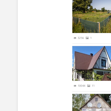
3256
1
10044
11