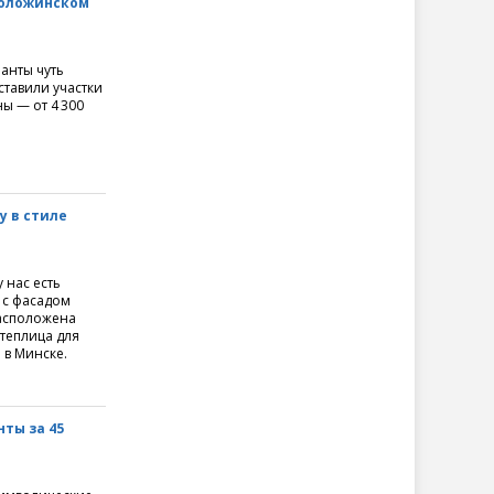
 Воложинском
анты чуть
ставили участки
ы — от 4 300
у в стиле
 нас есть
 с фасадом
Расположена
 теплица для
 в Минске.
ты за 45