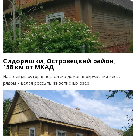
Сидоришки, Островецкий район,
158 км от МКАД
Настоящий хутор в несколько домов в окружении леса,
рядом – целая россыпь живописных озер.