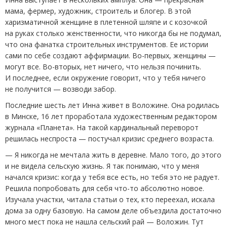
мама, фермер, художник, строитель и блогер. В этой
харизматичной женщине в плетенной шляпе и с козочкой
на руках столько женственности, что никогда бы не подумал,
что она фанатка строительных инструментов. Ее истории
сами по себе создают аффирмации. Во-первых, женщины —
могут все. Во-вторых, нет ничего, что нельзя починить.
И последнее, если окружение говорит, что у тебя ничего
не получится — возводи забор.
Последние шесть лет Инна живет в Воложине. Она родилась
в Минске, 16 лет проработала художественным редактором
журнала
«
Планета». На такой кардинальный переворот
решилась неспроста — постучал кризис среднего возраста.
— Я никогда не мечтала жить в деревне. Мало того, до этого
и не видела сельскую жизнь. Я так понимаю, что у меня
начался кризис: когда у тебя все есть, но тебя это не радует.
Решила попробовать для себя что-то абсолютно новое.
Изучала участки, читала статьи о тех, кто переехал, искала
дома за одну базовую. На самом деле объездила достаточно
много мест пока не нашла сельский рай — Воложин. Тут