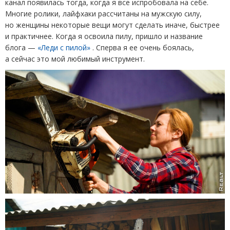
канал появилась тогда, когда я все испробовала на себе.
Многие ролики, лайфхаки рассчитаны на мужскую силу,
но женщины некоторые вещи могут сделать иначе, быстрее
и практичнее. Когда я освоила пилу, пришло и название
блога —
«Леди с пилой»
. Сперва я ее очень боялась,
а сейчас это мой любимый инструмент.