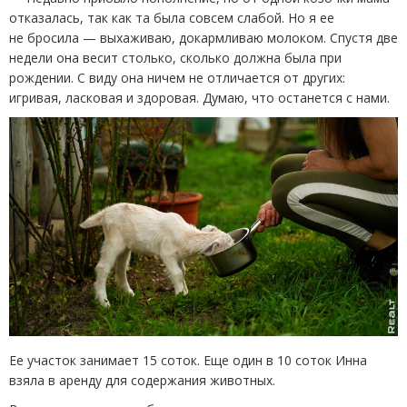
отказалась, так как та была совсем слабой. Но я ее
не бросила — выхаживаю, докармливаю молоком. Спустя две
недели она весит столько, сколько должна была при
рождении. С виду она ничем не отличается от других:
игривая, ласковая и здоровая. Думаю, что останется с нами.
Ее участок занимает 15 соток. Еще один в 10 соток Инна
взяла в аренду для содержания животных.