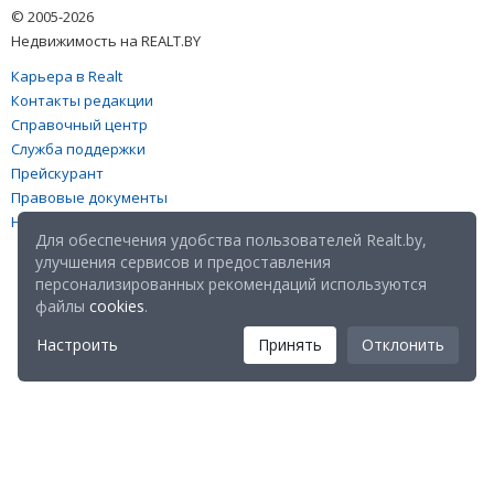
© 2005-2026
Недвижимость на REALT.BY
Карьера в Realt
Контакты редакции
Справочный центр
Служба поддержки
Прейскурант
Правовые документы
Настройка файлов cookies
Для обеспечения удобства пользователей Realt.by,
улучшения сервисов и предоставления
персонализированных рекомендаций используются
файлы
cookies
.
Настроить
Принять
Отклонить
Мы в соц. сетях: