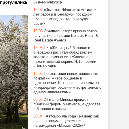
 прогулялись
бизнес-конкурса
10.07
«Золотое Яблоко» отметило 5
лет работы в Беларуси посадкой
яблоневых садов: где они будут
расти?
19.06
Объявлен старт приема заявок
на участие в Премии Belarus Retail &
Real Estate Awards
18.06
ПК «Жилищный баланс» в
очередной раз стал обладателем
золота в номинации «Жилищно-
накопительный сервис №1» премии
«Номер один»
19.05
Презентация новых напольных
покрытий, живое общение и
вдохновение. Как профессионалы по
интерьерным решениям встретились с
единомышленниками
06.05
24 мая в Минске пройдет
Женский форум о бизнесе, лидерстве
и балансе в жизни
30.04
«Автомобиль года» назван: как
прошла восьмая церемония
награждения «Маскот-2025»?