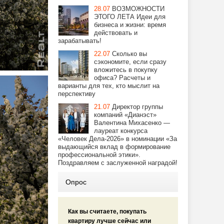
28.07
ВОЗМОЖНОСТИ
ЭТОГО ЛЕТА Идеи для
бизнеса и жизни: время
действовать и
зарабатывать!
22.07
Сколько вы
сэкономите, если сразу
вложитесь в покупку
офиса? Расчеты и
варианты для тех, кто мыслит на
перспективу
21.07
Директор группы
компаний «Дианэст»
Валентина Михасенко —
лауреат конкурса
«Человек Дела-2026» в номинации «За
выдающийся вклад в формирование
профессиональной этики».
Поздравляем с заслуженной наградой!
Опрос
Как вы считаете, покупать
квартиру лучше сейчас или