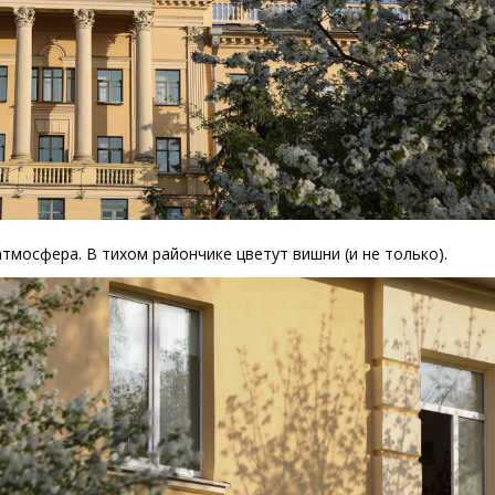
тмосфера. В тихом райончике цветут вишни
(
и не только).