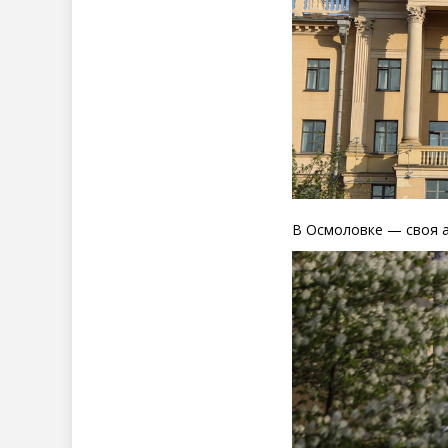
В Осмоловке — своя а