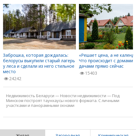
Заброшка, которая дождалась:
«Решает цена, а не календа
белорусы выкупили старый лагерь
Что происходит с домами 
у леса и сделали из него стильное
дачами прямо сейчас
место
15403
24242
Недвижимость Беларуси
—
Новости недвижимости
—
Под
Минском построят таунхаусы нового формата. С личными
участками и панорамными окнами
Жилая
Загородная
Коммерческая