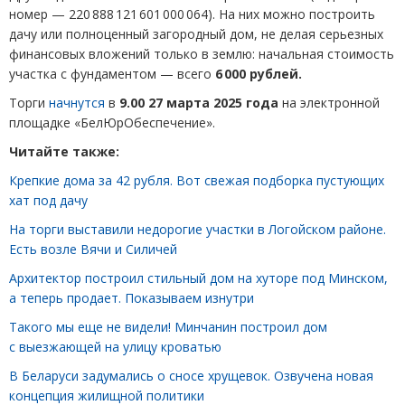
номер — 220 888 121 601 000 064). На них можно построить
дачу или полноценный загородный дом, не делая серьезных
финансовых вложений только в землю: начальная стоимость
участка с фундаментом — всего
6 000 рублей.
Торги
начнутся
в
9.00 27 марта 2025 года
на электронной
площадке
«
БелЮрОбеспечение».
Читайте также:
Крепкие дома за 42 рубля. Вот свежая подборка пустующих
хат под дачу
На торги выставили недорогие участки в Логойском районе.
Есть возле Вячи и Силичей
Архитектор построил стильный дом на хуторе под Минском,
а теперь продает. Показываем изнутри
Такого мы еще не видели! Минчанин построил дом
с выезжающей на улицу кроватью
В Беларуси задумались о сносе хрущевок. Озвучена новая
концепция жилищной политики