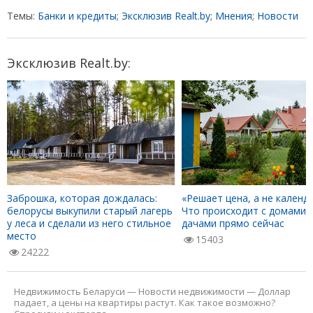
Темы:
Банки и кредиты
;
Эксклюзив Realt.by
;
Мнения
;
Новости
Эксклюзив Realt.by:
Заброшка, которая дождалась:
«Решает цена, а не календа
белорусы выкупили старый лагерь
Что происходит с домами 
у леса и сделали из него стильное
дачами прямо сейчас
место
15403
24222
Недвижимость Беларуси
—
Новости недвижимости
—
Доллар
падает, а цены на квартиры растут. Как такое возможно?