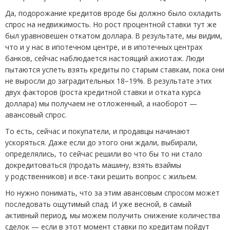
Да, подорожание кредитов вроде бы должно было охладить
спрос на недвижимость. Но рост процентной ставки тут же
был уравновешен откатом доллара. В результате, мы видим,
что и у нас в ипотечном центре, и в ипотечных центрах
банков, сейчас наблюдается настоящий ажиотаж. Люди
пытаются успеть взять кредиты по старым ставкам, пока они
не выросли до заградительных 18−19%. В результате этих
двух факторов
(
роста кредитной ставки и отката курса
доллара) мы получаем не отложенный, а наоборот —
авансовый спрос.
То есть, сейчас и покупатели, и продавцы начинают
ускоряться. Даже если до этого они ждали, выбирали,
определялись, то сейчас решили во что бы то ни стало
докредитоваться
(
продать машину, взять взаймы
у родственников) и все-таки решить вопрос с жильем.
Но нужно понимать, что за этим авансовым спросом может
последовать ощутимый спад. И уже весной, в самый
активный период, мы можем получить снижение количества
сделок — если в этот момент ставки по кредитам пойдут