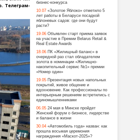
бизнес-конкурса
. Телеграм-
10.07
«Золотое Яблоко» отметило 5
лет работы в Беларуси посадкой
яблоневых садов: где они будут
расти?
19.06
Объявлен старт приема заявок
на участие в Премии Belarus Retail &
Real Estate Awards
18.06
ПК «Жилищный баланс» в
очередной раз стал обладателем
золота в номинации «Жилищно-
накопительный сервис №1» премии
«Номер один»
19.05
Презентация новых напольных
покрытий, живое общение и
вдохновение. Как профессионалы по
интерьерным решениям встретились с
единомышленниками
06.05
24 мая в Минске пройдет
Женский форум о бизнесе, лидерстве
и балансе в жизни
30.04
«Автомобиль года» назван: как
прошла восьмая церемония
награждения «Маскот-2025»?