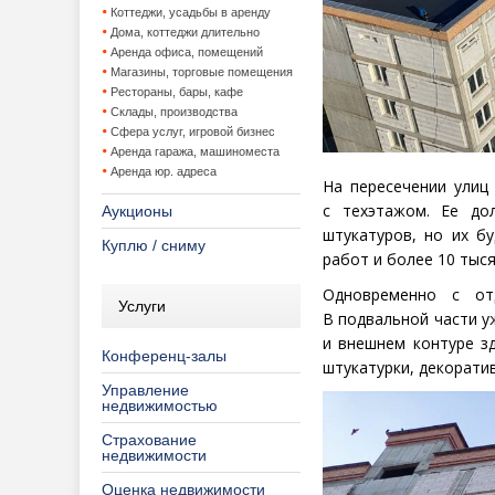
Коттеджи, усадьбы в аренду
Дома, коттеджи длительно
Аренда офиса, помещений
Магазины, торговые помещения
Рестораны, бары, кафе
Склады, производства
Сфера услуг, игровой бизнес
Аренда гаража, машиноместа
Аренда юр. адреса
На пересечении улиц
с техэтажом. Ее до
Аукционы
штукатуров, но их б
Куплю / сниму
работ и более 10 тыс
Одновременно с от
Услуги
В подвальной части у
и внешнем контуре зд
Конференц-залы
штукатурки, декорати
Управление
недвижимостью
Страхование
недвижимости
Оценка недвижимости