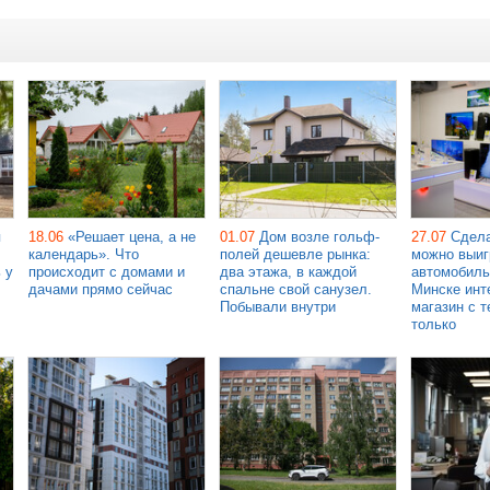
я
18.06
«Решает цена, а не
01.07
Дом возле гольф-
27.07
Сдела
календарь». Что
полей дешевле рынка:
можно выиг
 у
происходит с домами и
два этажа, в каждой
автомобиль
дачами прямо сейчас
спальне свой санузел.
Минске инт
Побывали внутри
магазин с т
только