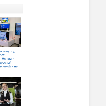
в покупку,
рать
. Нашли в
ересный
ехникой и не