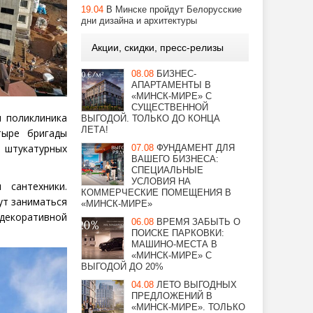
19.04
В Минске пройдут Белорусские
дни дизайна и архитектуры
Акции, скидки, пресс-релизы
08.08
БИЗНЕС-
АПАРТАМЕНТЫ В
«МИНСК-МИРЕ» С
СУЩЕСТВЕННОЙ
я поликлиника
ВЫГОДОЙ. ТОЛЬКО ДО КОНЦА
ЛЕТА!
тыре бригады
 штукатурных
07.08
ФУНДАМЕНТ ДЛЯ
ВАШЕГО БИЗНЕСА:
СПЕЦИАЛЬНЫЕ
УСЛОВИЯ НА
сантехники.
КОММЕРЧЕСКИЕ ПОМЕЩЕНИЯ В
ут заниматься
«МИНСК-МИРЕ»
 декоративной
06.08
ВРЕМЯ ЗАБЫТЬ О
ПОИСКЕ ПАРКОВКИ:
МАШИНО-МЕСТА В
«МИНСК-МИРЕ» С
ВЫГОДОЙ ДО 20%
04.08
ЛЕТО ВЫГОДНЫХ
ПРЕДЛОЖЕНИЙ В
«МИНСК-МИРЕ». ТОЛЬКО