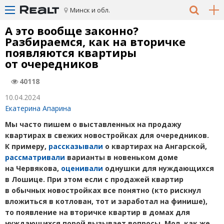
Минск и обл.
А это вообще законно?
Разбираемся, как на вторичке
появляются квартиры
от очередников
40118
10.04.2024
Екатерина Апарина
Мы часто пишем о выставленных на продажу
квартирах в свежих новостройках для очередников.
К примеру,
рассказывали
о квартирах на Ангарской,
рассматривали
варианты в новеньком доме
на Червякова,
оценивали
однушки для нуждающихся
в Лошице. При этом если с продажей квартир
в обычных новостройках все понятно
(
кто рискнул
вложиться в котлован, тот и заработал на финише),
то появление на вторичке квартир в домах для
нуждающихся порой вызывает вопросы. Мол, как же