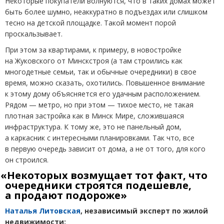
Некоторые покупатели волнуются, что в таких домах может
быть более шумно, неаккуратно в подъездах или слишком
тесно на детской площадке. Такой момент порой
проскальзывает.
При этом за квартирами, к примеру, в новостройке
на Жуковского от Минскстроя
(
а там строились как
многодетные семьи, так и обычные очередники) в свое
время, можно сказать, охотились. Повышенное внимание
к этому дому объясняется его удачным расположением.
Рядом — метро, но при этом — тихое место, не такая
плотная застройка как в Минск Мире, сложившаяся
инфраструктура. К тому же, это не панельный дом,
а каркасник с интересными планировками. Так что, все
в первую очередь зависит от дома, а не от того, для кого
он строился.
«
Некоторых возмущает тот факт, что
очередники строятся подешевле,
а продают подороже»
Наталья Литовская
, независимый эксперт по жилой
недвижимости: