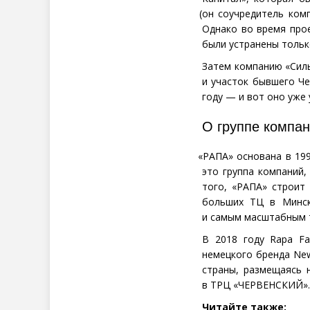
(
он соучредитель ком
Однако во время прое
были устранены только
Затем компанию
«
Сил
и участок бывшего Че
году — и вот оно уже
О группе компа
«
РАПА» основана в 199
это группа компаний,
того, «РАПА» строит
больших ТЦ в Минск
и самым масштабным 
В 2018 году Rapa Fa
немецкого бренда New
страны, размещаясь 
в ТРЦ
«
ЧЕРВЕНСКИЙ».
Читайте также: