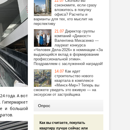
22.07
Сколько вы
сэкономите, если сразу
вложитесь в покупку
офиса? Расчеты и
варианты для тех, кто мыслит на
перспективу
21.07
Директор группы
компаний «Дианэст»
Валентина Михасенко —
лауреат конкурса
«Человек Дела-2026» в номинации «За
выдающийся вклад в формирование
профессиональной этики».
Поздравляем с заслуженной наградой!
14.07
Как идет
строительство нового
квартала в комплексе
«Минск-Мир»? Теперь вы
сможете увидеть это вживую — на
экскурсии от застройщика
4 года. А вот
. Гипермаркет
Опрос
ие и большой
ратов.
Как вы считаете, покупать
квартиру лучше сейчас или