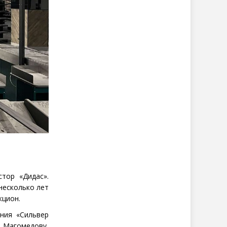
стор
«
Дидас».
несколько лет
кцион.
ния
«
Сильвер
у Магомедову