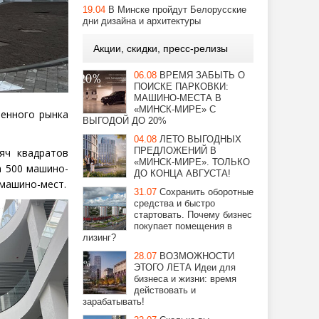
19.04
В Минске пройдут Белорусские
дни дизайна и архитектуры
Акции, скидки, пресс-релизы
06.08
ВРЕМЯ ЗАБЫТЬ О
ПОИСКЕ ПАРКОВКИ:
МАШИНО-МЕСТА В
«МИНСК-МИРЕ» С
енного рынка
ВЫГОДОЙ ДО 20%
04.08
ЛЕТО ВЫГОДНЫХ
ПРЕДЛОЖЕНИЙ В
яч квадратов
«МИНСК-МИРЕ». ТОЛЬКО
а 500 машино-
ДО КОНЦА АВГУСТА!
 машино-мест.
31.07
Сохранить оборотные
средства и быстро
стартовать. Почему бизнес
покупает помещения в
лизинг?
28.07
ВОЗМОЖНОСТИ
ЭТОГО ЛЕТА Идеи для
бизнеса и жизни: время
действовать и
зарабатывать!