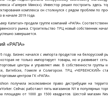
плекса
«
Галерея Минск»). Инвестор решил построить здесь то
ктирования комплекса он столкнулся с рядом проблем по про
 в начале 2019 года.
ьвер Капитал» продали группе компаний
«
РАПА». Соответственн
рвенского рынка. Строительство ТРЦ новый собственник начал
 успешно завершается.
ний
«
РАПА»
5 году. Бизнес начался с импорта продуктов на белорусский ры
 которая не только импортирует товары, но и развивает сеть
 торговые центры и управляет ими. В собственности группы 
е, Витебске, Гомеле и Солигорске. ТРЦ
«
ЧЕРВЕНСКИЙ» ста
торговым центром ГК «РАПА».
shion получила эксклюзивное право дистрибуции на террито
Yorker. Сейчас работают пять магазинов NY в популярных тор
на площадях от 1000 до 1500 квадратов. Шестой магазин Ne