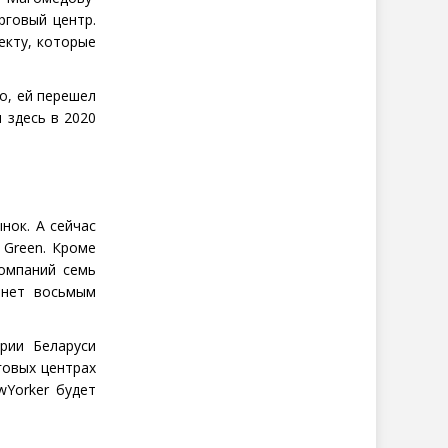
рговый центр.
екту, которые
о, ей перешел
 здесь в 2020
нок. А сейчас
 Green. Кроме
компаний семь
нет восьмым
рии Беларуси
говых центрах
wYorker будет