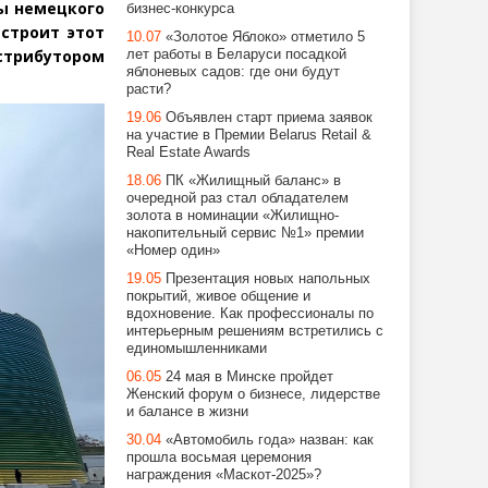
ы немецкого
бизнес-конкурса
 строит этот
10.07
«Золотое Яблоко» отметило 5
стрибутором
лет работы в Беларуси посадкой
яблоневых садов: где они будут
расти?
19.06
Объявлен старт приема заявок
на участие в Премии Belarus Retail &
Real Estate Awards
18.06
ПК «Жилищный баланс» в
очередной раз стал обладателем
золота в номинации «Жилищно-
накопительный сервис №1» премии
«Номер один»
19.05
Презентация новых напольных
покрытий, живое общение и
вдохновение. Как профессионалы по
интерьерным решениям встретились с
единомышленниками
06.05
24 мая в Минске пройдет
Женский форум о бизнесе, лидерстве
и балансе в жизни
30.04
«Автомобиль года» назван: как
прошла восьмая церемония
награждения «Маскот-2025»?