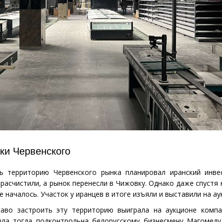
ки Червенского
ь территорию Червенского рынка планировал иранский инве
 расчистили, а рынок перенесли в Чижовку. Однако даже спустя 
е началось. Участок у иранцев в итоге изъяли и выставили на ау
аво застроить эту территорию выиграла на аукционе компа
ыла тогда подконтрольна белорусскому бизнесмену Магомед