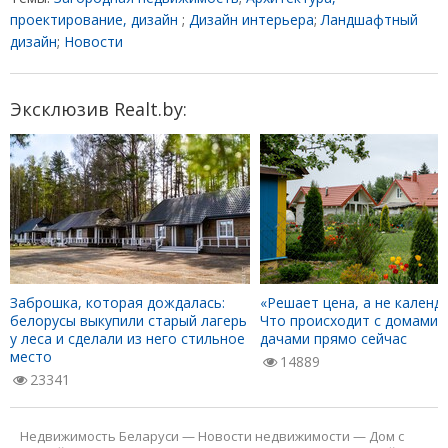
проектирование, дизайн
;
Дизайн интерьера
;
Ландшафтный
дизайн
;
Новости
Эксклюзив Realt.by:
Заброшка, которая дождалась:
«Решает цена, а не календа
белорусы выкупили старый лагерь
Что происходит с домами 
у леса и сделали из него стильное
дачами прямо сейчас
место
14889
23341
Недвижимость Беларуси
—
Новости недвижимости
—
Дом с