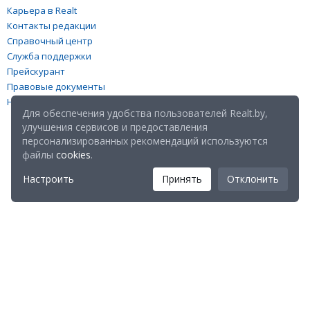
Карьера в Realt
Контакты редакции
Справочный центр
Служба поддержки
Прейскурант
Правовые документы
Настройка файлов cookies
Для обеспечения удобства пользователей Realt.by,
улучшения сервисов и предоставления
персонализированных рекомендаций используются
файлы
cookies
.
Настроить
Принять
Отклонить
Мы в соц. сетях:
Скачайте мобильное приложение Realt Mobile: