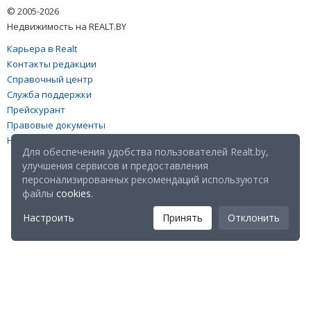
© 2005-2026
Недвижимость на REALT.BY
Карьера в Realt
Контакты редакции
Справочный центр
Служба поддержки
Прейскурант
Правовые документы
Настройка файлов cookies
Для обеспечения удобства пользователей Realt.by,
улучшения сервисов и предоставления
персонализированных рекомендаций используются
файлы
cookies
.
Настроить
Принять
Отклонить
Мы в соц. сетях: