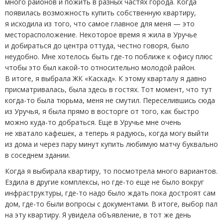
много районов и пожить в разных частях города. Когда
появилась возможность купить собственную квартиру,
я исходила из того, что самое главное для меня — это
месторасположение. Некоторое время я жила в Уручье
и добираться до центра оттуда, честно говоря, было
неудобно. Мне хотелось быть где-то поближе к офису плюс
чтобы это был какой-то относительно молодой район.
В итоге, я выбрала ЖК «Каскад». К этому кварталу я давно
присматривалась, была здесь в гостях. Тот момент, что тут
когда-то была тюрьма, меня не смутил. Переселившись сюда
из Уручья, я была прямо в восторге от того, как быстро
можно куда-то добраться. Еще в Уручье мне очень
не хватало кафешек, а теперь я радуюсь, когда могу выйти
из дома и через пару минут купить любимую матчу буквально
в соседнем здании.
Когда я выбирала квартиру, то посмотрела много вариантов.
Ездила в другие комплексы, но где-то еще не было вокруг
инфраструктуры, где-то надо было ждать пока достроят сам
дом, где-то были вопросы с документами. В итоге, выбор пал
на эту квартиру. Я увидела объявление, в тот же день