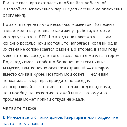
В итоге квартира оказалась вообще беспроблемной
и теплой
(
за исключением пары недель осенью до включения
отопления).
Но за эти годы всплыло несколько моментов. Во-первых,
в квартире снизу по диагонали живут ребята, которые
иногда уезжают в ЛТП. Но когда они приезжают — там
конечно веселье начинается! Это напрягает, хотя ни одна
их стена не соприкасается с моей. Во-вторых, в этом году
меня затопил сосед с пятого этажа, хотя я живу на втором!
Вода ведь имеет свойство бесконечно стекать вниз.
И мужик, там, конечно оказался странный — с ведром
вместо слива в кухне. Поэтому мой совет — если вам
понравилась квартира, пройдите по соседям
и поспрашивайте, кто живет не только под и над вами,
но и вообще на несколько этажей выше. Потому что
проблема может прийти откуда не ждали.
Читайте также:
В Минске всего 6 таких домов. Квартиры в них продают не
часто - но мы нашли