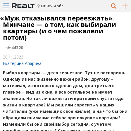
Минск и обл.
«
Муж отказывался переезжать».
Минчане — о том, как выбирали
квартиры
(
и о чем пожалели
потом)
44320
28.11.2023
Екатерина Апарина
Выбор квартиры — дело серьезное. Тут не поспоришь.
Одному из нас жизненно важен район, другому −
материал, из которого сделан дом, для третьего
главное − вид из окна, а все остальное не имеет
значения. Но так ли важны эти критерии спустя годы
жизни в квартире? Мы решили спросить у наших
читателей
(
уже имеющих свое жилье), а на что бы они
обращали внимание сейчас при покупке квартиры?
Изменили бы они свой выбор сегодня, с учетом
приобретенного опыта? Смотрите, какие ответы