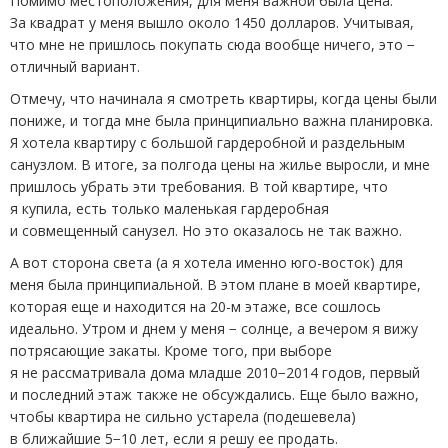
Помимо местоположения, для меня важной была цена.
За квадрат у меня вышло около 1450 долларов. Учитывая,
что мне не пришлось покупать сюда вообще ничего, это −
отличный вариант.
Отмечу, что начинала я смотреть квартиры, когда цены были
пониже, и тогда мне была принципиально важна планировка.
Я хотела квартиру с большой гардеробной и раздельным
санузлом. В итоге, за полгода цены на жилье выросли, и мне
пришлось убрать эти требования. В той квартире, что
я купила, есть только маленькая гардеробная
и совмещенный санузел. Но это оказалось не так важно.
А вот сторона света
(
а я хотела именно юго-восток) для
меня была принципиальной. В этом плане в моей квартире,
которая еще и находится на 20-м этаже, все сошлось
идеально. Утром и днем у меня − солнце, а вечером я вижу
потрясающие закаты. Кроме того, при выборе
я не рассматривала дома младше 2010−2014 годов, первый
и последний этаж также не обсуждались. Еще было важно,
чтобы квартира не сильно устарела
(
подешевела)
в ближайшие 5−10 лет, если я решу ее продать.