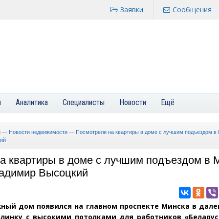
Заявки
Сообщения
я
Аналитика
Специалисты
Новости
Ещё
и
—
Новости недвижимости
—
Посмотрели на квартиры в доме с лучшим подъездом в 
ий
а квартиры в доме с лучшим подъездом в 
ладимир Высоцкий
ный дом появился на главном проспекте Минска в дале
алинку с высокими потолками для работников
«
Белару