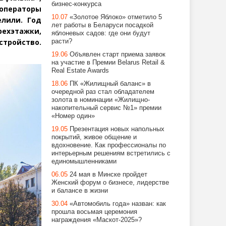
бизнес-конкурса
 операторы
10.07
«Золотое Яблоко» отметило 5
елили. Год
лет работы в Беларуси посадкой
рехэтажки,
яблоневых садов: где они будут
стройство.
расти?
19.06
Объявлен старт приема заявок
на участие в Премии Belarus Retail &
Real Estate Awards
18.06
ПК «Жилищный баланс» в
очередной раз стал обладателем
золота в номинации «Жилищно-
накопительный сервис №1» премии
«Номер один»
19.05
Презентация новых напольных
покрытий, живое общение и
вдохновение. Как профессионалы по
интерьерным решениям встретились с
единомышленниками
06.05
24 мая в Минске пройдет
Женский форум о бизнесе, лидерстве
и балансе в жизни
30.04
«Автомобиль года» назван: как
прошла восьмая церемония
награждения «Маскот-2025»?