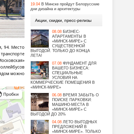
19.04
В Минске пройдут Белорусские
дни дизайна и архитектуры
Акции, скидки, пресс-релизы
08.08
БИЗНЕС-
АПАРТАМЕНТЫ В
«МИНСК-МИРЕ» С
СУЩЕСТВЕННОЙ
, 94. Место
ВЫГОДОЙ. ТОЛЬКО ДО КОНЦА
 транспорте
ЛЕТА!
Московская»
07.08
ФУНДАМЕНТ ДЛЯ
роллейбусов
ВАШЕГО БИЗНЕСА:
СПЕЦИАЛЬНЫЕ
рядом можно
УСЛОВИЯ НА
КОММЕРЧЕСКИЕ ПОМЕЩЕНИЯ В
«МИНСК-МИРЕ»
06.08
ВРЕМЯ ЗАБЫТЬ О
ПОИСКЕ ПАРКОВКИ:
МАШИНО-МЕСТА В
«МИНСК-МИРЕ» С
ВЫГОДОЙ ДО 20%
04.08
ЛЕТО ВЫГОДНЫХ
ПРЕДЛОЖЕНИЙ В
«МИНСК-МИРЕ». ТОЛЬКО