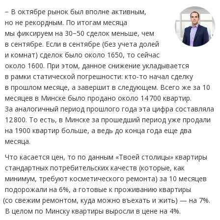
− В октябре рынок был вполне активным,
но не рекордным. По итогам месяца
мы фиксируем на 30−50 сделок меньше, чем
в сентябре. Если в сентябре
(
без учета долей
и комнат) сделок было около 1650, то сейчас
около 1600. При этом, данное снижение укладывается
в рамки статической погрешности: кто-то начал сделку
в прошлом месяце, а завершит в следующем. Всего же за 10
месяцев в Минске было продано около 14 700 квартир.
За аналогичный период прошлого года эта цифра составляла
12 800. То есть, в Минске за прошедший период уже продали
на 1900 квартир больше, а ведь до конца года еще два
месяца.
Что касается цен, то по данным
«
Твоей столицы» квартиры
стандартных потребительских качеств
(
которые, как
минимум, требуют косметического ремонта) за 10 месяцев
подорожали на 6%, а готовые к проживанию квартиры
(
со свежим ремонтом, куда можно въехать и жить) — на 7%.
В целом по Минску квартиры выросли в цене на 4%.