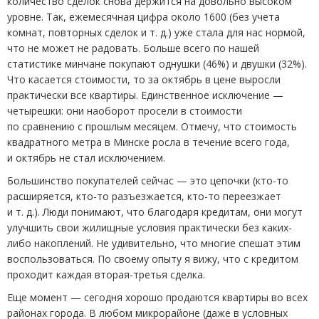
количество сделок снова держится на довольно высоком
уровне. Так, ежемесячная цифра около 1600
(
без учета
комнат, повторных сделок
и т. д.
) уже стала для нас нормой,
что не может не радовать. Больше всего по нашей
статистике минчане покупают однушки
(
46%) и двушки
(
32%).
Что касается стоимости, то за октябрь в цене выросли
практически все квартиры. Единственное исключение —
четырешки: они наоборот просели в стоимости
по сравнению с прошлым месяцем. Отмечу, что стоимость
квадратного метра в Минске росла в течение всего года,
и октябрь не стал исключением.
Большинство покупателей сейчас — это цепочки
(
кто-то
расширяется, кто-то разъезжается, кто-то переезжает
и т. д.
). Люди понимают, что благодаря кредитам, они могут
улучшить свои жилищные условия практически без каких-
либо накоплений. Не удивительно, что многие спешат этим
воспользоваться. По своему опыту я вижу, что с кредитом
проходит каждая вторая-третья сделка.
Еще момент — сегодня хорошо продаются квартиры во всех
районах города. В любом микрорайоне
(
даже в условных