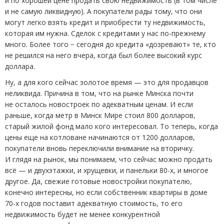
и по хорошей цене продать свою недвижимость
(
в том числе
и не самую ликвидную). А покупатели рады тому, что они
могут легко взять кредит и приобрести ту недвижимость,
которая им нужна. Сделок с кредитами у нас по-прежнему
много. Более того − сегодня до кредита
«
дозревают» те, кто
не решился на него вчера, когда был более высокий курс
доллара.
Ну, а для кого сейчас золотое время — это для продавцов
неликвида. Причина в том, что на рынке Минска почти
не осталось новостроек по адекватным ценам. И если
раньше, когда метр в Минск Мире стоил 800 долларов,
старый жилой фонд мало кого интересовал. То теперь, когда
цены еще на котловане начинаются от 1200 долларов,
покупатели вновь переключили внимание на вторичку.
И глядя на рынок, мы понимаем, что сейчас можно продать
всё — и двухэтажки, и хрущевки, и панельки 80-х, и многое
другое. Да, свежие готовые новостройки покупателю,
конечно интересны, но если собственник квартиры в доме
70-х годов поставит адекватную стоимость, то его
недвижимость будет не менее конкурентной