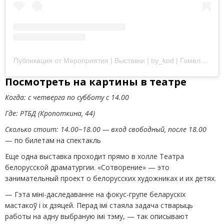
Публикация от Мероприятия | Выставки | by_kod | Гомель | Минск | Афиша (@vioska.art)
Посмотреть на картины в театре
Когда: с четверга по субботу с 14.00
Где: РТБД
(
Кропоткина, 44)
Сколько стоит:
14.00−18.00
—
вход свободный, после 18.00
— по билетам на спектакль
Еще одна выставка проходит прямо в холле Театра
белорусской драматургии. «Сотворение» — это
занимательный проект о белорусских художниках и их детях.
— Гэта міні-даследаванне на фокус-групе беларускіх
мастакоў і іх дзяцей. Перад імі стаяла задача стварыць
работы на адну выбраную імі тэму, — так описывают