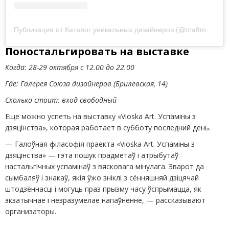
Публикация от Каталог уникальных дизайнеров
(
@craftmall_by)
Поностальгировать на выставке
Когда: 28-29 октября с 12.00 до 22.00
Где: Галерея Союза дизайнеров (Брилевская, 14)
Сколько стоит: вход свободный
Еще можно успеть на выставку «Vioska Art. Успаміны з
дзяцінства», которая работает в субботу последний день.
— Галоўная філасофія праекта «Vioska Art. Успаміны з
дзяцінства» — гэта пошук прадметаў і атрыбутаў
настальгічных успамінаў з вясковага мінулага. Зварот да
сымбаляў і знакаў, якія ўжо зніклі з сённяшняй дзіцячай
штодзённасці і могуць праз прызму часу ўспрымацца, як
экзатычнае і незразумелае напаўненне, — рассказывают
организаторы.