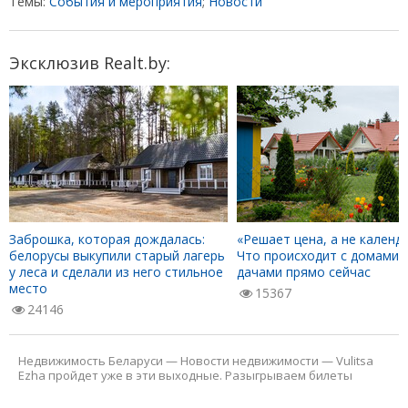
Темы:
События и мероприятия
;
Новости
Эксклюзив Realt.by:
Заброшка, которая дождалась:
«Решает цена, а не календа
белорусы выкупили старый лагерь
Что происходит с домами 
у леса и сделали из него стильное
дачами прямо сейчас
место
15367
24146
Недвижимость Беларуси
—
Новости недвижимости
—
Vulitsa
Ezha пройдет уже в эти выходные. Разыгрываем билеты