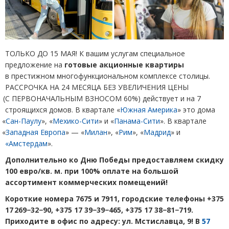
ТОЛЬКО ДО 15 МАЯ! К
вашим услугам специальное
предложение на
готовые акционные квартиры
в престижном многофункциональном комплексе столицы.
РАССРОЧКА НА 24 МЕСЯЦА БЕЗ УВЕЛИЧЕНИЯ ЦЕНЫ
(
С ПЕРВОНАЧАЛЬНЫМ ВЗНОСОМ 60%) действует и на 7
строящихся домов. В квартале
«
Южная Америка
» это дома
«
Сан-Паулу
», «
Мехико-Сити
» и «
Панама-Сити
». В квартале
«
Западная Европа
» — «
Милан
», «
Рим
», «
Мадрид
» и
«Амстердам
».
Дополнительно ко Дню Победы предоставляем скидку
100 евро/кв. м. при 100% оплате на большой
ассортимент коммерческих помещений!
Короткие номера 7675 и 7911, городские телефоны +375
17 269−32−90, +375 17 39−39−465, +375 17 38−81−719.
Приходите в офис по адресу: ул. Мстиславца, 9! В
57