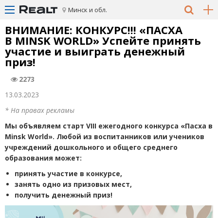
Минск и обл.
ВНИМАНИЕ: КОНКУРС!!! «ПАСХА
В MINSK WORLD» Успейте принять
участие и выиграть денежный
приз!
2273
13.03.2023
* На правах рекламы
Мы объявляем старт
VIII
ежегодного конкурса
«
Пасха в
Minsk
World
». Любой из воспитанников или учеников
учреждений дошкольного и общего среднего
образования может:
принять участие в конкурсе,
занять одно из призовых мест,
получить денежный приз!