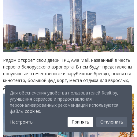
Рядом откроет свои двери ТРЦ Avia Mall, названный в честь
первого белорусского аэропорта. В нем будут представлены
популярные отечественные и зарубежные бренды, появятся
кинотеатр, большой фуд-корт, места отдыха для взрослых,
детей и подростков.
Для обеспечения удобства пользователей Realt.by,
улучшения сервисов и предоставления
персонализированных рекомендаций используются
файлы
cookies
.
Настроить
Принять
Отклонить