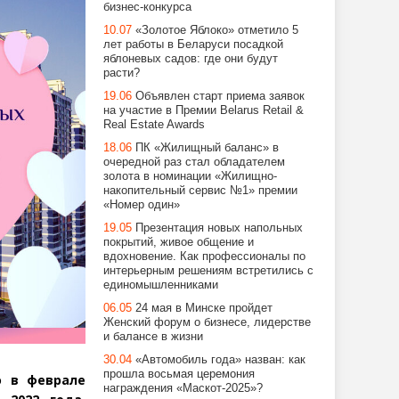
бизнес-конкурса
10.07
«Золотое Яблоко» отметило 5
лет работы в Беларуси посадкой
яблоневых садов: где они будут
расти?
19.06
Объявлен старт приема заявок
на участие в Премии Belarus Retail &
Real Estate Awards
18.06
ПК «Жилищный баланс» в
очередной раз стал обладателем
золота в номинации «Жилищно-
накопительный сервис №1» премии
«Номер один»
19.05
Презентация новых напольных
покрытий, живое общение и
вдохновение. Как профессионалы по
интерьерным решениям встретились с
единомышленниками
06.05
24 мая в Минске пройдет
Женский форум о бизнесе, лидерстве
и балансе в жизни
30.04
«Автомобиль года» назван: как
прошла восьмая церемония
о в феврале
награждения «Маскот-2025»?