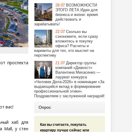
28.07
ВОЗМОЖНОСТИ
ЭТОГО ЛЕТА Идеи для
бизнеса и жизни: время
действовать и
зарабатывать!
22.07
Сколько вы
сэкономите, если сразу
вложитесь в покупку
офиса? Расчеты и
варианты для тех, кто мыслит на
перспективу
 от проспекта
21.07
Директор группы
компаний «Дианэст»
Валентина Михасенко —
лауреат конкурса
«Человек Дела-2026» в номинации «За
выдающийся вклад в формирование
профессиональной этики».
Поздравляем с заслуженной наградой!
от вас!
Опрос
ьный хаб для
Как вы считаете, покупать
ia
Mall
, у стен
квартиру лучше сейчас или