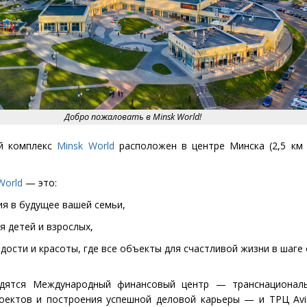
Добро пожаловать в Minsk World!
й комплекс
Minsk
World
расположен в центре Минска
(
2,5 км
World
— это:
ия в будущее вашей семьи,
я детей и взрослых,
адости и красоты, где все объекты для счастливой жизни в шаге 
одятся Международный финансовый центр — транснационал
роектов и построения успешной деловой карьеры — и ТРЦ
Av