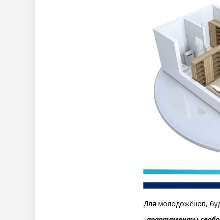
Для молодожёнов, бу
·
апартаменты свобод