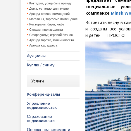
предлагает семей
Коттеджи, усадьбы в аренду
специальные усл
Дома, коттеджи длительно
комплексе
Minsk
Wo
Аренда офиса, помещений
Магазины, торговые помещения
Встретить весну в са
Рестораны, бары, кафе
и созданы все усло
Склады, производства
и детей — ПРОСТО!
Сфера услуг, игровой бизнес
Аренда гаража, машиноместа
Аренда юр. адреса
Аукционы
Куплю / сниму
Услуги
Конференц-залы
Управление
недвижимостью
Страхование
недвижимости
Оценка недвижимости