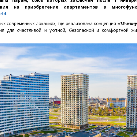
ным парам, союз которых заключен после 1 января
овия на приобретение апартаментов в многофунк
rld
.
мых современных локациях, где реализована концепция
«15-мин
вия для счастливой и уютной, безопасной и комфортной жи