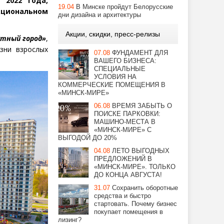
 2022 года,
19.04
В Минске пройдут Белорусские
циональном
дни дизайна и архитектуры
Акции, скидки, пресс-релизы
утный город»
,
зни взрослых
07.08
ФУНДАМЕНТ ДЛЯ
ВАШЕГО БИЗНЕСА:
СПЕЦИАЛЬНЫЕ
УСЛОВИЯ НА
КОММЕРЧЕСКИЕ ПОМЕЩЕНИЯ В
«МИНСК-МИРЕ»
06.08
ВРЕМЯ ЗАБЫТЬ О
ПОИСКЕ ПАРКОВКИ:
МАШИНО-МЕСТА В
«МИНСК-МИРЕ» С
ВЫГОДОЙ ДО 20%
04.08
ЛЕТО ВЫГОДНЫХ
ПРЕДЛОЖЕНИЙ В
«МИНСК-МИРЕ». ТОЛЬКО
ДО КОНЦА АВГУСТА!
31.07
Сохранить оборотные
средства и быстро
стартовать. Почему бизнес
покупает помещения в
лизинг?