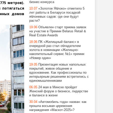
бизнес-конкурса
775 метров).
 потягаться
10.07
«Золотое Яблоко» отметило 5
лет работы в Беларуси посадкой
инных домов
яблоневых садов: где они будут
расти?
19.06
Объявлен старт приема заявок
на участие в Премии Belarus Retail &
Real Estate Awards
18.06
ПК «Жилищный баланс» в
очередной раз стал обладателем
золота в номинации «Жилищно-
накопительный сервис №1» премии
«Номер один»
19.05
Презентация новых напольных
покрытий, живое общение и
вдохновение. Как профессионалы по
интерьерным решениям встретились с
единомышленниками
06.05
24 мая в Минске пройдет
Женский форум о бизнесе, лидерстве
и балансе в жизни
30.04
«Автомобиль года» назван: как
прошла восьмая церемония
награждения «Маскот-2025»?