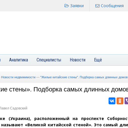
Заявки
Сообщения
я
Аналитика
Специалисты
Новости
Ещё
—
Новости недвижимости
—
"Жилые китайские стены". Подборка самых длинных домов
ие стены». Подборка самых длинных домо
 Павел Садовский
ке
(
Украина), расположенный на проспекте Соборно
 называют
«
Великой китайской стеной». Это самый дл