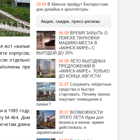
19.04
В Минске пройдут Белорусские
дни дизайна и архитектуры
Акции, скидки, пресс-релизы
06.08
ВРЕМЯ ЗАБЫТЬ О
ПОИСКЕ ПАРКОВКИ:
МАШИНО-МЕСТА В
 А вот
«
жилые
«МИНСК-МИРЕ» С
яти корпусов,
ВЫГОДОЙ ДО 20%
если отдельно
04.08
ЛЕТО ВЫГОДНЫХ
ПРЕДЛОЖЕНИЙ В
ыполнены при
«МИНСК-МИРЕ». ТОЛЬКО
ДО КОНЦА АВГУСТА!
31.07
Сохранить оборотные
средства и быстро
стартовать. Почему бизнес
покупает помещения в
лизинг?
и в 1985 году.
28.07
ВОЗМОЖНОСТИ
ту М-464. Дом
ЭТОГО ЛЕТА Идеи для
бизнеса и жизни: время
асчетам длина
действовать и
зарабатывать!