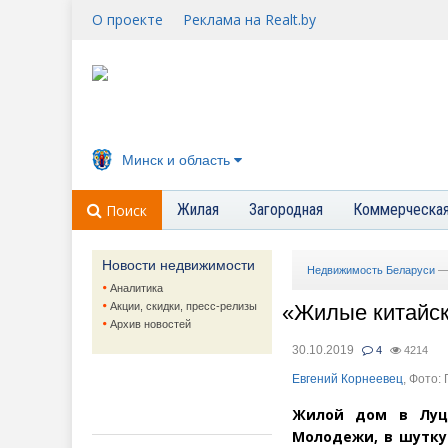
О проекте
Реклама на Realt.by
Минск и область
Жилая
Загородная
Коммерческа
Поиск
Новости недвижимости
Недвижимость Беларуси
Аналитика
Акции, скидки, пресс-релизы
«
Жилые китайск
Архив новостей
30.10.2019
4
4214
Евгений Корнеевец
, Фото:
Жилой дом в Луц
Молодежи, в шутку