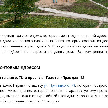
ключили только те дома, которые имеют один почтовый адрес.
а дома из красного кирпича на Танка, который состоит из дес
 собственный адрес, «дома У Троицкого» и так далее мы вын
а в подборке по возрастанию длины дома. Все измерения в
почтовым адресом
итыцкого, 78, и проспект Газеты
«
Правда», 22
а дома. Первый по адресу
ул. Притыцкого, 78
, который построил
ное жилое здание, которое возвели по архитектурному проек
зда, вмещает 848 квартир с общей площадью 59 883,1 кв.м. По р
гибов составляет около 560 метров.