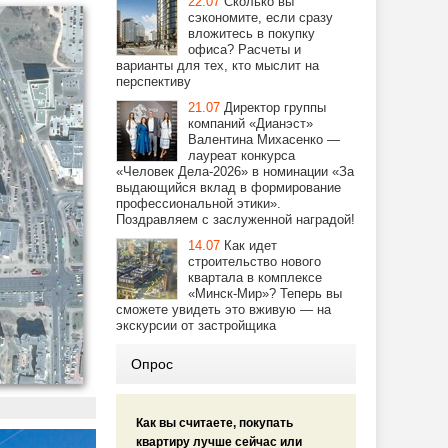
22.07
Сколько вы
сэкономите, если сразу
вложитесь в покупку
офиса? Расчеты и
варианты для тех, кто мыслит на
перспективу
21.07
Директор группы
компаний «Дианэст»
Валентина Михасенко —
лауреат конкурса
«Человек Дела-2026» в номинации «За
выдающийся вклад в формирование
профессиональной этики».
Поздравляем с заслуженной наградой!
14.07
Как идет
строительство нового
квартала в комплексе
«Минск-Мир»? Теперь вы
сможете увидеть это вживую — на
экскурсии от застройщика
Опрос
Как вы считаете, покупать
квартиру лучше сейчас или