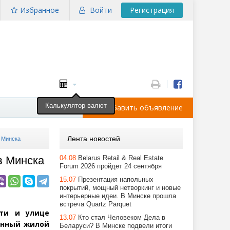
Избранное
Войти
Регистрация
Калькулятор валют
Добавить объявление
Лента новостей
 Минска
в Минска
04.08
Belarus Retail & Real Estate
Forum 2026 пройдет 24 сентября
15.07
Презентация напольных
покрытий, мощный нетворкинг и новые
интерьерные идеи. В Минске прошла
встреча Quartz Parquet
сти и улице
13.07
Кто стал Человеком Дела в
инный жилой
Беларуси? В Минске подвели итоги