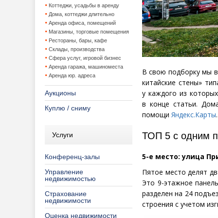
Коттеджи, усадьбы в аренду
Дома, коттеджи длительно
Аренда офиса, помещений
Магазины, торговые помещения
Рестораны, бары, кафе
Склады, производства
Сфера услуг, игровой бизнес
Аренда гаража, машиноместа
В свою подборку мы в
Аренда юр. адреса
китайские стены» тип
у каждого из которых
Аукционы
в конце статьи. Дом
Куплю / сниму
помощи
Яндекс.Карты
.
ТОП 5 с одним 
Услуги
5-е место: улица Пр
Конференц-залы
Пятое место делят дв
Управление
недвижимостью
Это 9-этажное панель
разделен на 24 подъе
Страхование
недвижимости
строения с учетом из
Оценка недвижимости