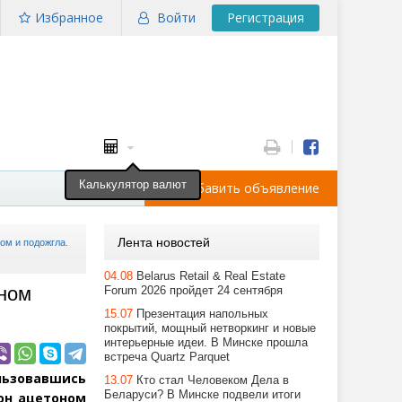
Избранное
Войти
Регистрация
Калькулятор валют
Добавить объявление
Лента новостей
ом и подожгла.
04.08
Belarus Retail & Real Estate
оном
Forum 2026 пройдет 24 сентября
15.07
Презентация напольных
покрытий, мощный нетворкинг и новые
интерьерные идеи. В Минске прошла
встреча Quartz Parquet
ользовавшись
13.07
Кто стал Человеком Дела в
Беларуси? В Минске подвели итоги
кон ацетоном