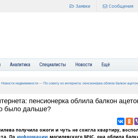
Заявки
Сообщения
я
Аналитика
Специалисты
Новости
Ещё
—
Новости недвижимости
—
По совету из интернета: пенсионерка облила балкон ацетон
нтернета: пенсионерка облила балкон ацет
то было дальше?
илева получила ожоги и чуть не сожгла квартиру, восп
ета. По
информации
могилевского МЧС, она облила бал