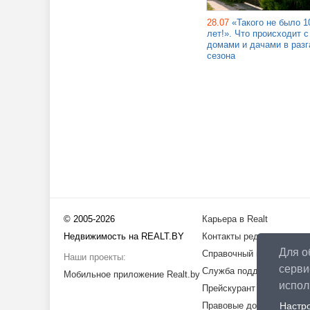
28.07
«Такого не было 1
лет!». Что происходит с
домами и дачами в разг
сезона
© 2005-2026
Карьера в Realt
Недвижимость на REALT.BY
Контакты редакции
Для о
Справочный центр
Наши проекты:
серви
Служба поддержки
Мобильное приложение Realt.by
испо
Прейскурант
Правовые документы
Настр