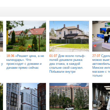
я
18.06
«Решает цена, а не
01.07
Дом возле гольф-
27.07
Сдела
календарь». Что
полей дешевле рынка:
можно выиг
 у
происходит с домами и
два этажа, в каждой
автомобиль
дачами прямо сейчас
спальне свой санузел.
Минске инт
Побывали внутри
магазин с т
только