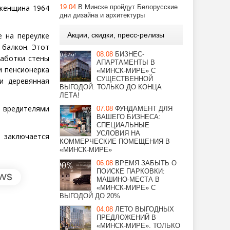
 женщина 1964
19.04
В Минске пройдут Белорусские
дни дизайна и архитектуры
е на переулке
Акции, скидки, пресс-релизы
 балкон. Этот
08.08
БИЗНЕС-
работки стены
АПАРТАМЕНТЫ В
и пенсионерка
«МИНСК-МИРЕ» С
СУЩЕСТВЕННОЙ
и деревянная
ВЫГОДОЙ. ТОЛЬКО ДО КОНЦА
ЛЕТА!
 вредителями
07.08
ФУНДАМЕНТ ДЛЯ
ВАШЕГО БИЗНЕСА:
СПЕЦИАЛЬНЫЕ
УСЛОВИЯ НА
 заключается
КОММЕРЧЕСКИЕ ПОМЕЩЕНИЯ В
«МИНСК-МИРЕ»
06.08
ВРЕМЯ ЗАБЫТЬ О
ПОИСКЕ ПАРКОВКИ:
МАШИНО-МЕСТА В
«МИНСК-МИРЕ» С
ВЫГОДОЙ ДО 20%
04.08
ЛЕТО ВЫГОДНЫХ
ПРЕДЛОЖЕНИЙ В
«МИНСК-МИРЕ». ТОЛЬКО