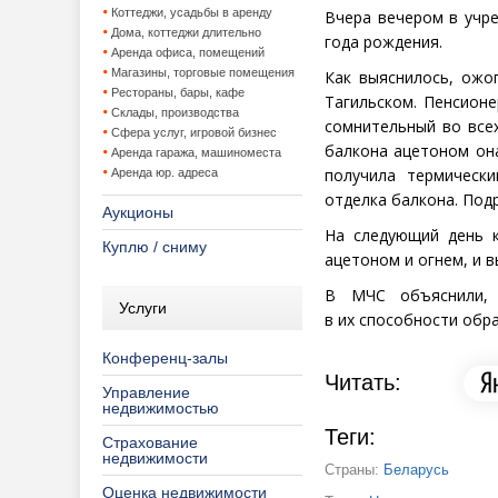
Коттеджи, усадьбы в аренду
Вчера вечером в учр
Дома, коттеджи длительно
года рождения.
Аренда офиса, помещений
Магазины, торговые помещения
Как выяснилось, ожо
Рестораны, бары, кафе
Тагильском. Пенсион
Склады, производства
сомнительный во все
Сфера услуг, игровой бизнес
балкона ацетоном она
Аренда гаража, машиноместа
получила термическ
Аренда юр. адреса
отделка балкона. Под
Аукционы
На следующий день к
Куплю / сниму
ацетоном и огнем, и 
В МЧС объяснили, 
Услуги
в их способности обр
Конференц-залы
Читать:
Управление
недвижимостью
Теги:
Страхование
недвижимости
Страны:
Беларусь
Оценка недвижимости