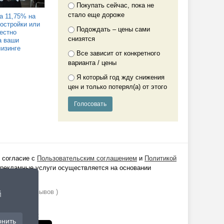
Покупать сейчас, пока не
стало еще дороже
а 11,75% на
востройки или
Подождать – цены сами
Честно
снизятся
а ваши
лизинге
Все зависит от конкретного
варианта / цены
Я который год жду снижения
цен и только потерял(а) от этого
 согласие с
Пользовательским соглашением
и
Политикой
 рекламные услуги осуществляется на основании
ании
1529
отзывов )
й
Realt Mobile:
онить