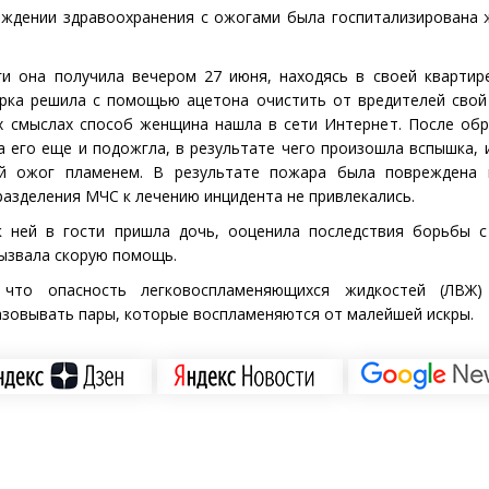
еждении здравоохранения с ожогами была госпитализирована
ги она получила вечером 27 июня, находясь в своей квартир
ерка решила с помощью ацетона очистить от вредителей свой
х смыслах способ женщина нашла в сети Интернет. После об
 его еще и подожгла, в результате чего произошла вспышка, 
ий ожог пламенем. В результате пожара была повреждена 
разделения МЧС к лечению инцидента не привлекались.
 ней в гости пришла дочь, ооценила последствия борьбы с
вызвала скорую помощь.
что опасность легковоспламеняющихся жидкостей
(
ЛВЖ)
азовывать пары, которые воспламеняются от малейшей искры.