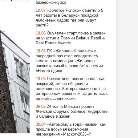
бизнес-конкурса
10.07
«Золотое Яблоко» отметило 5
лет работы в Беларуси посадкой
яблоневых садов: где они будут
расти?
19.06
Объявлен старт приема заявок
на участие в Премии Belarus Retail &
Real Estate Awards
18.06
ПК «Жилищный баланс» в
очередной раз стал обладателем
золота в номинации «Жилищно-
накопительный сервис №1» премии
«Номер один»
19.05
Презентация новых напольных
покрытий, живое общение и
вдохновение. Как профессионалы по
интерьерным решениям встретились с
единомышленниками
06.05
24 мая в Минске пройдет
Женский форум о бизнесе, лидерстве
и балансе в жизни
30.04
«Автомобиль года» назван: как
прошла восьмая церемония
награждения «Маскот-2025»?