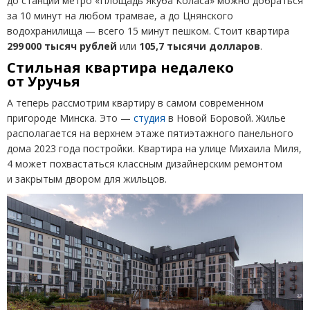
до станции метро
«
Площадь Якуба Коласа» можно добраться
за 10 минут на любом трамвае, а до Цнянского
водохранилища — всего 15 минут пешком. Стоит квартира
299 000 тысяч рублей
или
105,7 тысячи долларов
.
Стильная квартира недалеко
от Уручья
А теперь рассмотрим квартиру в самом современном
пригороде Минска. Это —
студия
в Новой Боровой. Жилье
располагается на верхнем этаже пятиэтажного панельного
дома 2023 года постройки. Квартира на улице Михаила Миля,
4 может похвастаться классным дизайнерским ремонтом
и закрытым двором для жильцов.