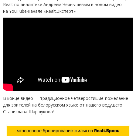
Realt по аналитике Андреем Чернышевым в новом видео
на YouTube-канале
«
Realt.Эксперт».
В конце видео — традиционное четверостишие-пожелание
для зрителей на белорусском языке от нашего ведущего
Станислава Шаршукова!