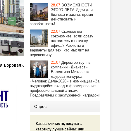
28.07
ВОЗМОЖНОСТИ
ЭТОГО ЛЕТА Идеи для
бизнеса и жизни: время
действовать и
зарабатывать!
22.07
Сколько вы
сэкономите, если сразу
вложитесь в покупку
офиса? Расчеты и
варианты для тех, кто мыслит на
перспективу
21.07
Директор группы
я Боровая».
компаний «Дианэст»
Валентина Михасенко —
лауреат конкурса
«Человек Дела-2026» в номинации «За
выдающийся вклад в формирование
профессиональной этики».
Поздравляем с заслуженной наградой!
Опрос
Как вы считаете, покупать
квартиру лучше сейчас или