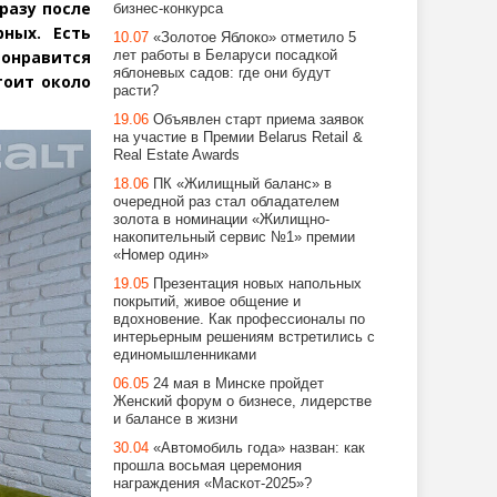
разу после
бизнес-конкурса
ных. Есть
10.07
«Золотое Яблоко» отметило 5
онравится
лет работы в Беларуси посадкой
яблоневых садов: где они будут
тоит около
расти?
19.06
Объявлен старт приема заявок
на участие в Премии Belarus Retail &
Real Estate Awards
18.06
ПК «Жилищный баланс» в
очередной раз стал обладателем
золота в номинации «Жилищно-
накопительный сервис №1» премии
«Номер один»
19.05
Презентация новых напольных
покрытий, живое общение и
вдохновение. Как профессионалы по
интерьерным решениям встретились с
единомышленниками
06.05
24 мая в Минске пройдет
Женский форум о бизнесе, лидерстве
и балансе в жизни
30.04
«Автомобиль года» назван: как
прошла восьмая церемония
награждения «Маскот-2025»?